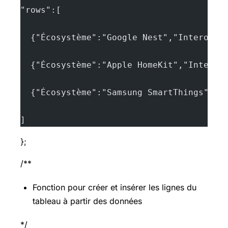
"rows":[
  {"Écosystème":"Google Nest","Interoper
  {"Écosystème":"Apple HomeKit","Interop
  {"Écosystème":"Samsung SmartThings","I
]
};
/**
Fonction pour créer et insérer les lignes du
tableau à partir des données
*/