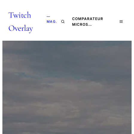
Twitch
—
COMPARATEUR
MAG.
MICROS…
Overlay