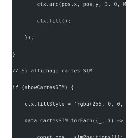
        ctx.arc(pos.x, pos.y, 3, 0, Math
        ctx.fill();
    });
}
// Si affichage cartes SIM
if (showCartesSIM) {
    ctx.fillStyle = 'rgba(255, 0, 0, 0.4
    data.cartesSIM.forEach((_, i) => {
        const pos = simPositions[i];