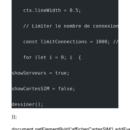
    ctx.lineWidth = 0.5;
    // Limiter le nombre de connexions p
    const limitConnections = 1000; // no
    for (let i = 0; i  {
showServeurs = true;
showCartesSIM = false;
dessiner();
});
document.getElementById(‘afficherCartesSIM’).addEvent