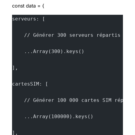
const data = {
serveurs: [
    // Générer 300 serveurs répartis alé
    ...Array(300).keys()
],
cartesSIM: [
    // Générer 100 000 cartes SIM répart
    ...Array(100000).keys()
],