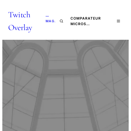
Twitch
—
COMPARATEUR
MAG.
MICROS…
Overlay