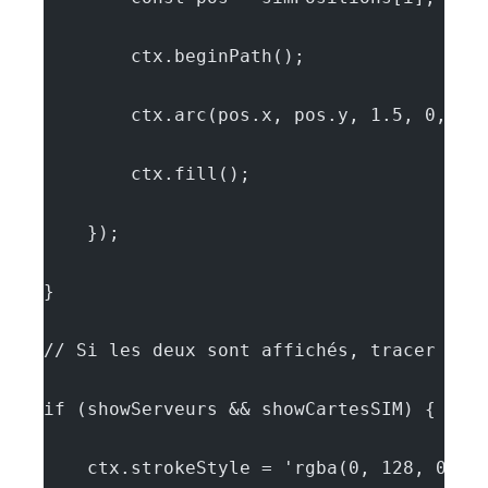
        ctx.beginPath();
        ctx.arc(pos.x, pos.y, 1.5, 0, Ma
        ctx.fill();
    });
}
// Si les deux sont affichés, tracer des
if (showServeurs && showCartesSIM) {
    ctx.strokeStyle = 'rgba(0, 128, 0, 0