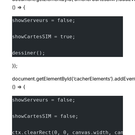
() => {
showServeurs = false;
showCartesSIM = true;
dessiner();
});
document.getElementById(‘cacherElements’).addEventLi
() => {
showServeurs = false;
showCartesSIM = false;
ctx.clearRect(0, 0, canvas.width, canvas