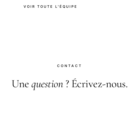
VOIR TOUTE L'ÉQUIPE
CONTACT
Une
question
? Écrivez-nous.
Pour toute question, correction, proposition
d'article invité ou partenariat, rendez-vous sur la
page contact.