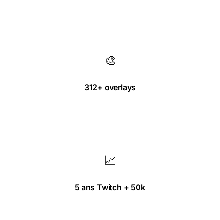
🎨
312+ overlays
Catalogue francophone unique.
📈
5 ans Twitch + 50k
Expérience pratique streaming pro.