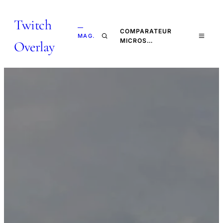
Twitch
—
COMPARATEUR
MAG.
MICROS…
Overlay