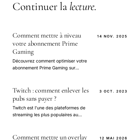
Continuer la
lecture
.
Comment mettre à niveau
14 NOV. 2025
votre abonnement Prime
Gaming
Découvrez comment optimiser votre
abonnement Prime Gaming sur
Twitch en quelques étapes simples
Depuis l'intégration de Prime Gaming
dans l'écosystème.
Twitch : comment enlever les
3 OCT. 2023
pubs sans payer ?
Twitch est l'une des plateformes de
streaming les plus populaires au
monde, offrant une variété de
contenus en direct, allant des jeux
vidéo aux émissions.
Comment mettre un overlay
12 MAI 2026