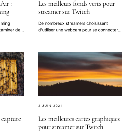
Air :
Les meilleurs fonds verts pour
ming
streamer sur Twitch
gaming
De nombreux streamers choisissent
examiner de
d'utiliser une webcam pour se connecter
davantage avec leur public.
ns fil.
2 JUIN 2021
e capture
Les meilleures cartes graphiques
pour streamer sur Twitch