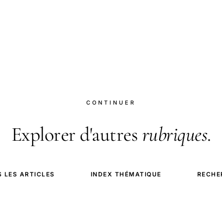
(https://www.youtube.com/ga
[Facebook...
CONTINUER
Explorer d'autres
rubriques
.
 LES ARTICLES
INDEX THÉMATIQUE
RECHE