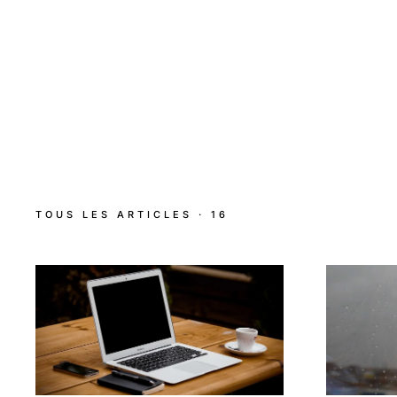
TOUS LES ARTICLES · 16