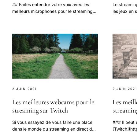
## Faites entendre votre voix avec les
Le streaming
meilleurs microphones pour le streaming
les jeux en 
sur...
de ce type 
populaires.
2 JUIN 2021
2 JUIN 2021
Les meilleures webcams pour le
Les meill
streaming sur Twitch
streamin
Si vous essayez de vous faire une place
### Il peut 
dans le monde du streaming en direct de
[Twitch](htt
Twitch, il vous faut le meilleur équipement.