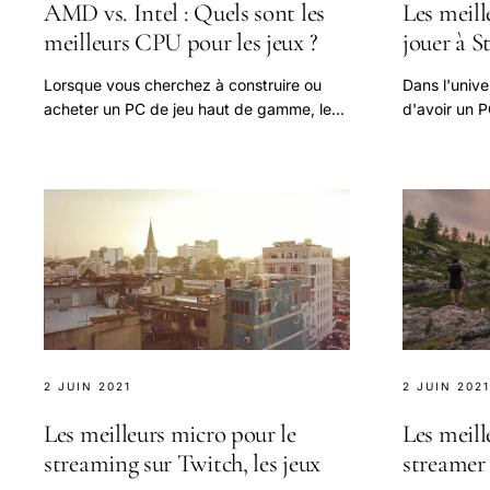
AMD vs. Intel : Quels sont les
Les meil
meilleurs CPU pour les jeux ?
jouer à S
Lorsque vous cherchez à construire ou
Dans l'unive
acheter un PC de jeu haut de gamme, le
d'avoir un P
choix du processeur est crucial.
pleinement d
2 JUIN 2021
2 JUIN 2021
Les meilleurs micro pour le
Les meill
streaming sur Twitch, les jeux
streamer