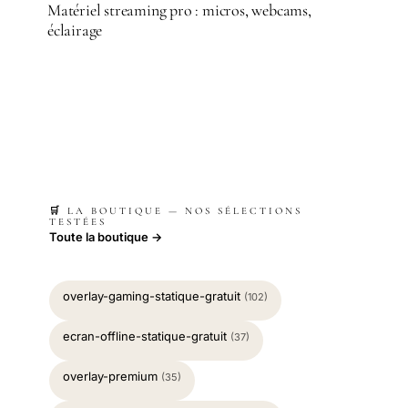
Matériel streaming pro : micros, webcams,
éclairage
🛒 LA BOUTIQUE — NOS SÉLECTIONS
TESTÉES
Toute la boutique →
overlay-gaming-statique-gratuit
(102)
ecran-offline-statique-gratuit
(37)
overlay-premium
(35)