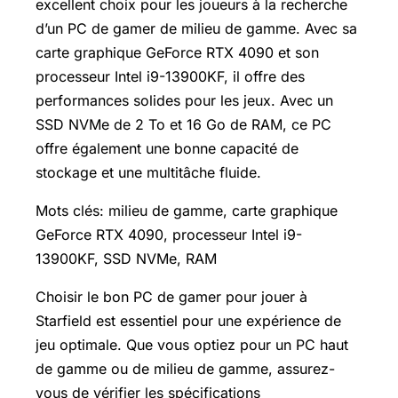
excellent choix pour les joueurs à la recherche
d’un PC de gamer de milieu de gamme. Avec sa
carte graphique GeForce RTX 4090 et son
processeur Intel i9-13900KF, il offre des
performances solides pour les jeux. Avec un
SSD NVMe de 2 To et 16 Go de RAM, ce PC
offre également une bonne capacité de
stockage et une multitâche fluide.
Mots clés: milieu de gamme, carte graphique
GeForce RTX 4090, processeur Intel i9-
13900KF, SSD NVMe, RAM
Choisir le bon PC de gamer pour jouer à
Starfield est essentiel pour une expérience de
jeu optimale. Que vous optiez pour un PC haut
de gamme ou de milieu de gamme, assurez-
vous de vérifier les spécifications