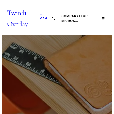
Twitch
—
COMPARATEUR
MAG.
MICROS…
Overlay