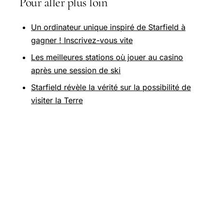
Pour aller plus loin
Un ordinateur unique inspiré de Starfield à
gagner ! Inscrivez-vous vite
Les meilleures stations où jouer au casino
après une session de ski
Starfield révèle la vérité sur la possibilité de
visiter la Terre