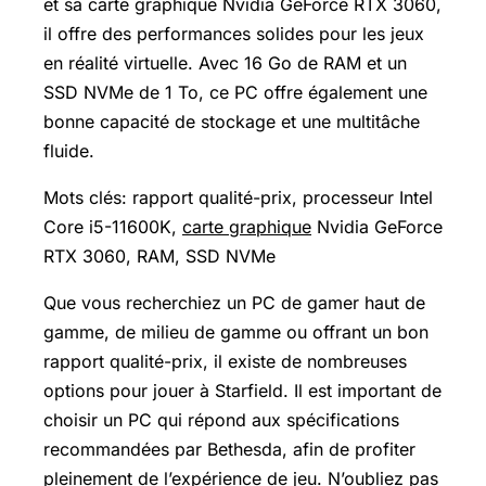
et sa carte graphique Nvidia GeForce RTX 3060,
il offre des performances solides pour les jeux
en réalité virtuelle. Avec 16 Go de RAM et un
SSD NVMe de 1 To, ce PC offre également une
bonne capacité de stockage et une multitâche
fluide.
Mots clés: rapport qualité-prix, processeur Intel
Core i5-11600K,
carte graphique
Nvidia GeForce
RTX 3060, RAM, SSD NVMe
Que vous recherchiez un PC de gamer haut de
gamme, de milieu de gamme ou offrant un bon
rapport qualité-prix, il existe de nombreuses
options pour jouer à Starfield. Il est important de
choisir un PC qui répond aux spécifications
recommandées par Bethesda, afin de profiter
pleinement de l’expérience de jeu. N’oubliez pas