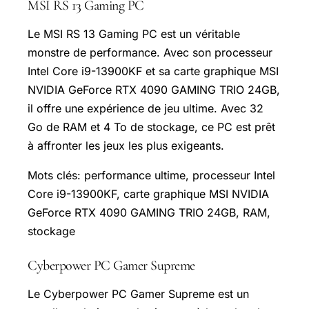
MSI RS 13 Gaming PC
Le MSI RS 13 Gaming PC est un véritable
monstre de performance. Avec son processeur
Intel Core i9-13900KF et sa carte graphique MSI
NVIDIA GeForce RTX 4090 GAMING TRIO 24GB,
il offre une expérience de jeu ultime. Avec 32
Go de RAM et 4 To de stockage, ce PC est prêt
à affronter les jeux les plus exigeants.
Mots clés: performance ultime, processeur Intel
Core i9-13900KF, carte graphique MSI NVIDIA
GeForce RTX 4090 GAMING TRIO 24GB, RAM,
stockage
Cyberpower PC Gamer Supreme
Le Cyberpower PC Gamer Supreme est un