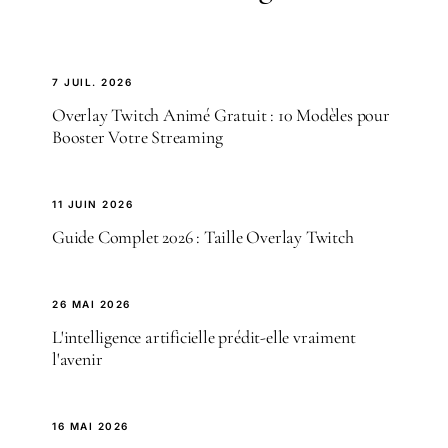
7 JUIL. 2026
Overlay Twitch Animé Gratuit : 10 Modèles pour
Booster Votre Streaming
11 JUIN 2026
Guide Complet 2026 : Taille Overlay Twitch
26 MAI 2026
L'intelligence artificielle prédit-elle vraiment
l'avenir
16 MAI 2026