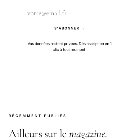
S'ABONNER →
Vos données restent privées. Désinscription en 1
clic à tout moment.
RÉCEMMENT PUBLIÉS
Ailleurs sur le
magazine
.