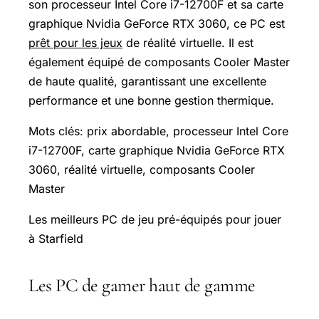
son processeur Intel Core i7-12700F et sa carte
graphique Nvidia GeForce RTX 3060, ce PC est
prêt pour les jeux
de réalité virtuelle. Il est
également équipé de composants Cooler Master
de haute qualité, garantissant une excellente
performance et une bonne gestion thermique.
Mots clés: prix abordable, processeur Intel Core
i7-12700F, carte graphique Nvidia GeForce RTX
3060, réalité virtuelle, composants Cooler
Master
Les meilleurs PC de jeu pré-équipés pour jouer
à Starfield
Les PC de gamer haut de gamme