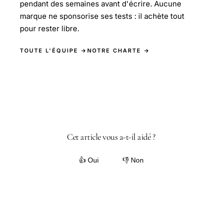
pendant des semaines avant d'écrire. Aucune
marque ne sponsorise ses tests : il achète tout
pour rester libre.
TOUTE L'ÉQUIPE →
NOTRE CHARTE →
Cet article vous a-t-il aidé ?
👍 Oui
👎 Non