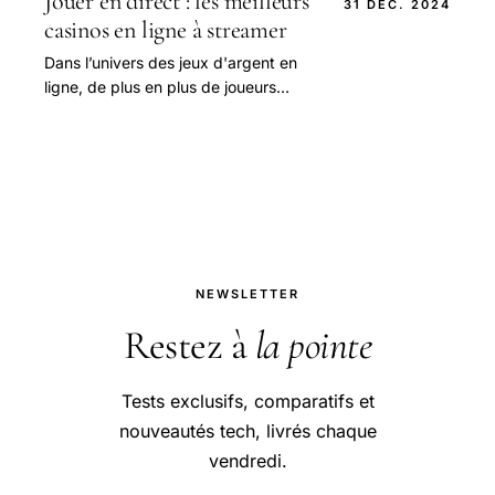
Jouer en direct : les meilleurs
31 DÉC. 2024
casinos en ligne à streamer
Dans l’univers des jeux d'argent en
ligne, de plus en plus de joueurs
partagent leurs expériences sur
Twitch.
NEWSLETTER
Restez à
la pointe
Tests exclusifs, comparatifs et
nouveautés tech, livrés chaque
vendredi.