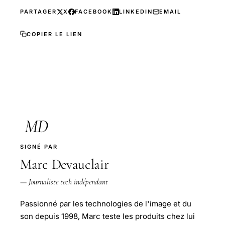
PARTAGER
X
FACEBOOK
LINKEDIN
EMAIL
COPIER LE LIEN
MD
SIGNÉ PAR
Marc Devauclair
— Journaliste tech indépendant
Passionné par les technologies de l'image et du
son depuis 1998, Marc teste les produits chez lui