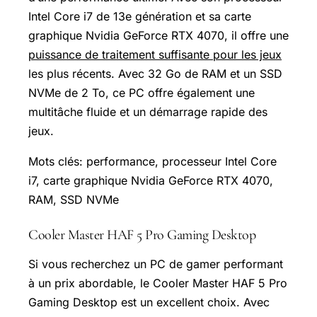
Intel Core i7 de 13e génération et sa carte
graphique Nvidia GeForce RTX 4070, il offre une
puissance de traitement suffisante pour les jeux
les plus récents. Avec 32 Go de RAM et un SSD
NVMe de 2 To, ce PC offre également une
multitâche fluide et un démarrage rapide des
jeux.
Mots clés: performance, processeur Intel Core
i7, carte graphique Nvidia GeForce RTX 4070,
RAM, SSD NVMe
Cooler Master HAF 5 Pro Gaming Desktop
Si vous recherchez un PC de gamer performant
à un prix abordable, le Cooler Master HAF 5 Pro
Gaming Desktop est un excellent choix. Avec