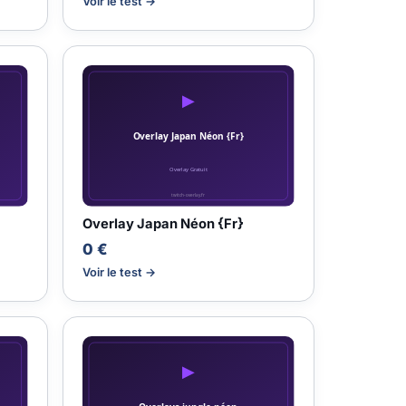
Voir le test →
Overlay Japan Néon {Fr}
0 €
Voir le test →