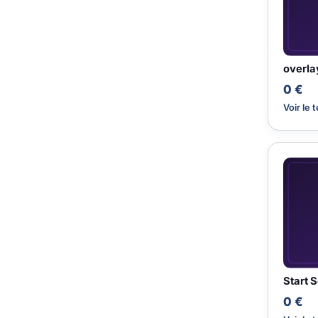
overla
0 €
Voir le 
Start 
0 €