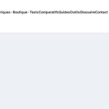
riques
Boutique
Tests
Comparatifs
Guides
Outils
Glossaire
Contact