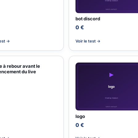
bot discord
0 €
test →
Voir le test →
 à rebour avant le
ncement du live
logo
0 €