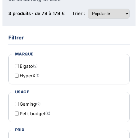
Trier :
3
produits · de 79 à 179 €
Filtrer
MARQUE
Elgato
(2)
HyperX
(1)
USAGE
Gaming
(2)
Petit budget
(3)
PRIX