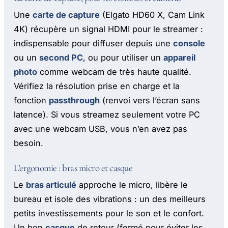
Une
carte de capture
(Elgato HD60 X, Cam Link
4K) récupère un signal HDMI pour le streamer :
indispensable pour diffuser depuis une
console
ou un
second PC
, ou pour utiliser un
appareil
photo
comme webcam de très haute qualité.
Vérifiez la résolution prise en charge et la
fonction
passthrough
(renvoi vers l’écran sans
latence). Si vous streamez seulement votre PC
avec une webcam USB, vous n’en avez pas
besoin.
L’ergonomie : bras micro et casque
Le
bras articulé
approche le micro, libère le
bureau et isole des vibrations : un des meilleurs
petits investissements pour le son et le confort.
Un bon
casque
de retour (fermé pour éviter les