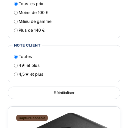
Tous les prix
Moins de 100 €
Milieu de gamme
Plus de 140 €
NOTE CLIENT
Toutes
4★ et plus
4,5★ et plus
Réinitialiser
Capture console