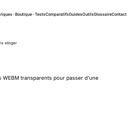
riques
Boutique
Tests
Comparatifs
Guides
Outils
Glossaire
Contact
ns stinger
ets WEBM transparents pour passer d'une