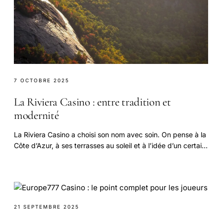
7 OCTOBRE 2025
La Riviera Casino : entre tradition et
modernité
La Riviera Casino a choisi son nom avec soin. On pense à la
Côte d’Azur, à ses terrasses au soleil et à l’idée d’un certain
art de vivre.
21 SEPTEMBRE 2025