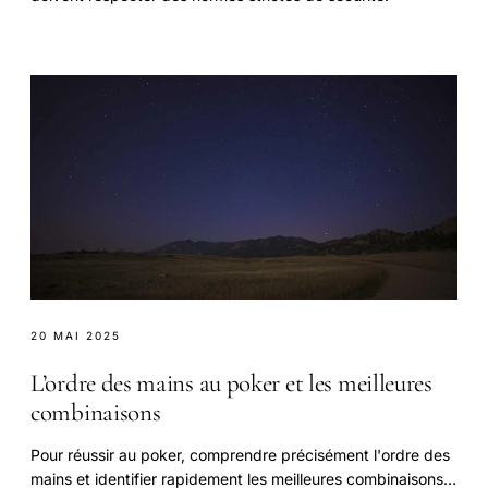
20 MAI 2025
L’ordre des mains au poker et les meilleures
combinaisons
Pour réussir au poker, comprendre précisément l'ordre des
mains et identifier rapidement les meilleures combinaisons