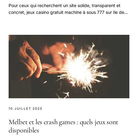
Pour ceux qui recherchent un site solide, transparent et
concret, jeux casino gratuit machine à sous 777 sur Ile de
Casino offre une expérience sans.
10 JUILLET 2025
Melbet et les crash games : quels jeux sont
disponibles