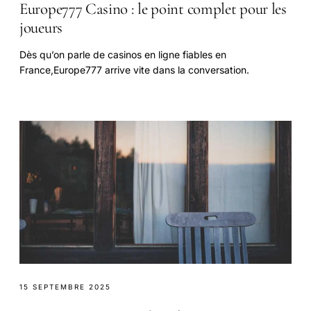
Europe777 Casino : le point complet pour les
joueurs
Dès qu’on parle de casinos en ligne fiables en
France,Europe777 arrive vite dans la conversation.
15 SEPTEMBRE 2025