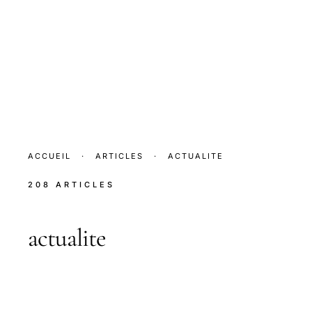
ACCUEIL
·
ARTICLES
·
ACTUALITE
208 ARTICLES
actualite