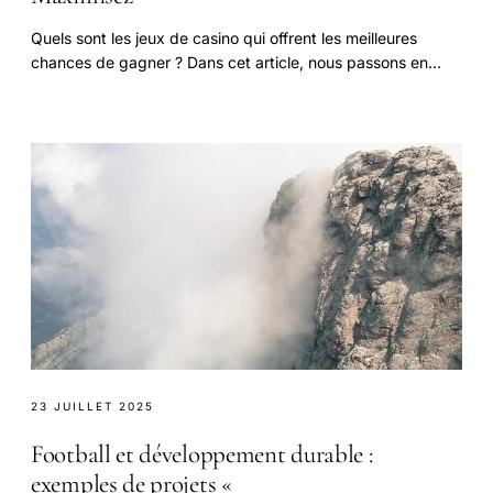
Quels sont les jeux de casino qui offrent les meilleures
chances de gagner ? Dans cet article, nous passons en
revue les options les plus rentables.
23 JUILLET 2025
Football et développement durable :
exemples de projets «