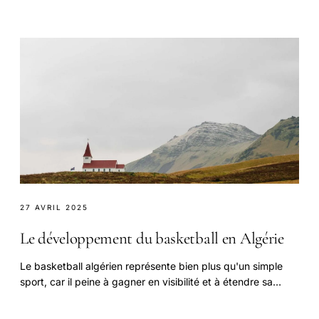
à travers les discussions.
27 AVRIL 2025
Le développement du basketball en Algérie
Le basketball algérien représente bien plus qu'un simple
sport, car il peine à gagner en visibilité et à étendre sa
portée.