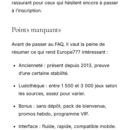
rassurant pour ceux qui hésitent encore à passer
à l’inscription.
Points marquants
Avant de passer au FAQ, il vaut la peine de
résumer ce qui rend Europe777 intéressant :
Ancienneté : présent depuis 2013, preuve
d’une certaine stabilité.
Ludothèque : entre 1 500 et 3 000 jeux selon
les sources, assez pour varier.
Bonus : sans dépôt, pack de bienvenue,
promos hebdo, programme VIP.
Interface : fluide, rapide, compatible mobile.