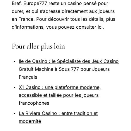
Bref, Europe777 reste un casino pensé pour
durer, et qui s’adresse directement aux joueurs
en France. Pour découvrir tous les détails, plus
d’informations, vous pouvez
consulter ici
.
Pour aller plus loin
Ile de Casino : le Spécialiste des Jeux Casino
Gratuit Machine à Sous 777 pour Joueurs
Français
X1 Casino : une plateforme moderne,
accessible et taillée pour les joueurs
francophones
La Riviera Casino : entre tradition et
modernité