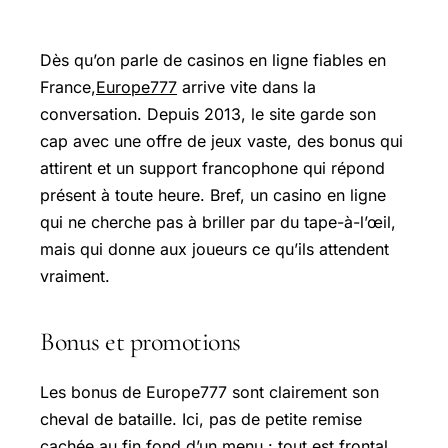
Dès qu’on parle de casinos en ligne fiables en
France,
Europe777
arrive vite dans la
conversation. Depuis 2013, le site garde son
cap avec une offre de jeux vaste, des bonus qui
attirent et un support francophone qui répond
présent à toute heure. Bref, un casino en ligne
qui ne cherche pas à briller par du tape-à-l’œil,
mais qui donne aux joueurs ce qu’ils attendent
vraiment.
Bonus et promotions
Les bonus de Europe777 sont clairement son
cheval de bataille. Ici, pas de petite remise
cachée au fin fond d’un menu : tout est frontal,