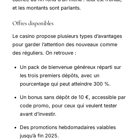
et les montants sont parlants.
Offres disponibles
Le casino propose plusieurs types d’avantages
pour garder l’attention des nouveaux comme
des réguliers. On retrouve :
Un pack de bienvenue généreux réparti sur
les trois premiers dépôts, avec un
pourcentage qui peut atteindre 300 %.
Un bonus sans dépôt de 10 €, accessible par
code promo, pour ceux qui veulent tester
avant d’investir.
Des promotions hebdomadaires valables
jusqu’à fin 2025.