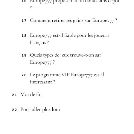
Europe777 propose-t-il un bonus sans dépôt
16
?
Comment retirer ses gains sur Europe777 ?
17
Europe777 est-il fiable pour les joueurs
18
français ?
Quels types de jeux trouve-t-on sur
19
Europe777 ?
Le programme VIP Europe777 est-il
20
intéressant ?
Mot de fin
21
Pour aller plus loin
22