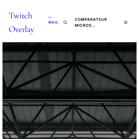
Twitch
—
COMPARATEUR
MAG.
MICROS…
Overlay