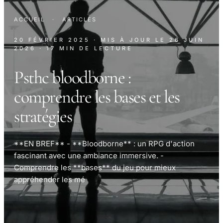
ACCUEIL
·
ARTICLES
20 FÉVRIER 2025
· MIS À JOUR LE
26 JUIN
2026
· 17 MIN DE LECTURE
Psthc bloodborne :
comprendre les bases et les
stratégies
**EN BREF** - **Bloodborne** : un RPG d'action
fascinant avec une ambiance immersive. -
Comprendre les **bases** du jeu pour mieux
appréhender les mé