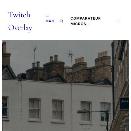
Twitch
—
COMPARATEUR
MAG.
MICROS…
Overlay