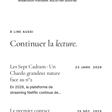
Modération manuelle. Aucun lien autorisé.
À LIRE AUSSI
Continuer la
lecture
.
Les Sept Cadrans : Un
23 JANV. 2026
Cluedo grandeur nature
face au n°2
En 2026, la plateforme de
streaming Netflix continue de
dominer le paysage du
divertissement numérique avec une
empreinte indélébile dans le cœur.
Le premier contact
25 DÉC. 2025