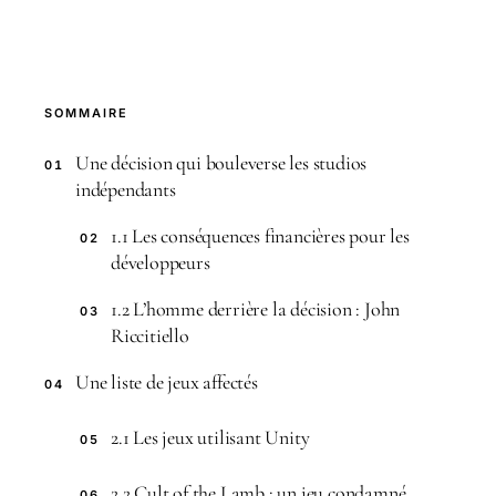
SOMMAIRE
Une décision qui bouleverse les studios
01
indépendants
1.1 Les conséquences financières pour les
02
développeurs
1.2 L’homme derrière la décision : John
03
Riccitiello
Une liste de jeux affectés
04
2.1 Les jeux utilisant Unity
05
2.2 Cult of the Lamb : un jeu condamné
06