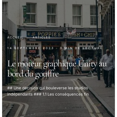
ACCUEIL
·
ARTICLES
14 SEPTEMBRE 2023
· 3 MIN DE LECTURE
Le moteur graphique Unity au
bord du gouffre
## Une décision qui bouleverse les studios
indépendants ### 1.1 Les conséquences fin