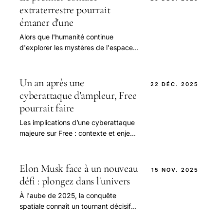
extraterrestre pourrait
émaner d'une
Alors que l'humanité continue
d'explorer les mystères de l'espace,
une hypothèse inattendue
commence à s'imposer dans le débat
scientifique : si.
Un an après une
22 DÉC. 2025
cyberattaque d’ampleur, Free
pourrait faire
Les implications d’une cyberattaque
majeure sur Free : contexte et enjeux
pour la sécurité informatique en
2025 Depuis la vague de
cyberattaques.
Elon Musk face à un nouveau
15 NOV. 2025
défi : plongez dans l'univers
À l'aube de 2025, la conquête
spatiale connaît un tournant décisif
marqué par une compétition féroce