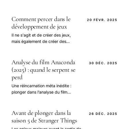
Comment percer dans le
20 FÉVR. 2025
développement de jeux
Il ne s'agit et de créer des jeux,
mais également de créer des
mondes, de raconter des histoires
et de proposer des expériences.
Analyse du film Anaconda
30 DÉC. 2025
(2025) : quand le serpent se
perd
Une réincarnation méta inédite :
plonger dans l’analyse du film
Anaconda 2025 En 2025, le film
Anaconda refait surface, non pas
comme une simple parodie.
Avant de plonger dans la
26 DÉC. 2025
saison 5 de Stranger Things
Les enjeux majeurs avant la sortie de