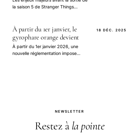
la saison 5 de Stranger Things
Depuis son lancement initial en 2016,
Stranger Things a su captiver des
millions.
À partir du 1er janvier, le
18 DÉC. 2025
gyrophare orange devient
À partir du 1er janvier 2026, une
nouvelle réglementation impose
l’obligation pour tous les véhicules de
disposer d’un gyrophare orange lors
de leur arrêt.
NEWSLETTER
Restez à
la pointe