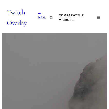
Twitch
—
COMPARATEUR
MAG.
MICROS…
Overlay