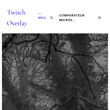
Twitch
—
COMPARATEUR
MAG.
MICROS…
Overlay