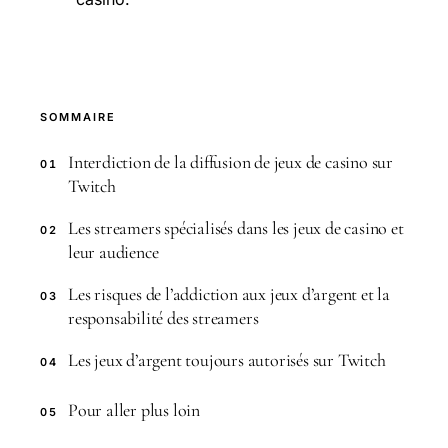
SOMMAIRE
Interdiction de la diffusion de jeux de casino sur
01
Twitch
Les streamers spécialisés dans les jeux de casino et
02
leur audience
Les risques de l’addiction aux jeux d’argent et la
03
responsabilité des streamers
Les jeux d’argent toujours autorisés sur Twitch
04
Pour aller plus loin
05