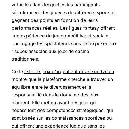
virtuelles dans lesquelles les participants
sélectionnent des joueurs de différents sports et
gagnent des points en fonction de leurs
performances réelles. Les ligues fantasy offrent
une expérience de jeu compétitive et sociale,
qui engage les spectateurs sans les exposer aux
risques associés aux jeux de casino
traditionnels.
Cette
liste de jeux d’argent autorisés sur Twitch
montre que la plateforme cherche à trouver un
équilibre entre le divertissement et la
responsabilité dans le domaine des jeux
d’argent. Elle met en avant des jeux qui
nécessitent des compétences stratégiques, qui
sont basés sur les connaissances sportives ou
qui offrent une expérience ludique sans les