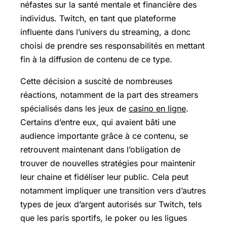
néfastes sur la santé mentale et financière des
individus. Twitch, en tant que plateforme
influente dans l’univers du streaming, a donc
choisi de prendre ses responsabilités en mettant
fin à la diffusion de contenu de ce type.
Cette décision a suscité de nombreuses
réactions, notamment de la part des streamers
spécialisés dans les jeux de
casino en ligne
.
Certains d’entre eux, qui avaient bâti une
audience importante grâce à ce contenu, se
retrouvent maintenant dans l’obligation de
trouver de nouvelles stratégies pour maintenir
leur chaine et fidéliser leur public. Cela peut
notamment impliquer une transition vers d’autres
types de jeux d’argent autorisés sur Twitch, tels
que les paris sportifs, le poker ou les ligues