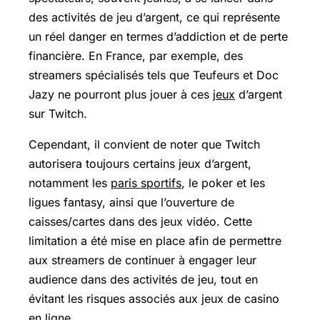
des activités de jeu d’argent, ce qui représente
un réel danger en termes d’addiction et de perte
financière. En France, par exemple, des
streamers spécialisés tels que Teufeurs et Doc
Jazy ne pourront plus jouer à ces
jeux
d’argent
sur Twitch.
Cependant, il convient de noter que Twitch
autorisera toujours certains jeux d’argent,
notamment les
paris sportifs
, le poker et les
ligues fantasy, ainsi que l’ouverture de
caisses/cartes dans des jeux vidéo. Cette
limitation a été mise en place afin de permettre
aux streamers de continuer à engager leur
audience dans des activités de jeu, tout en
évitant les risques associés aux jeux de casino
en ligne.