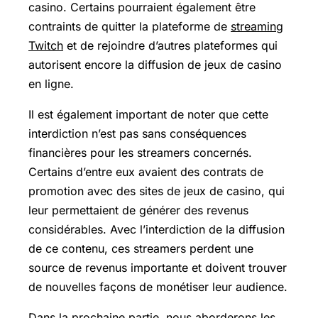
casino. Certains pourraient également être
contraints de quitter la plateforme de
streaming
Twitch
et de rejoindre d’autres plateformes qui
autorisent encore la diffusion de jeux de casino
en ligne.
Il est également important de noter que cette
interdiction n’est pas sans conséquences
financières pour les streamers concernés.
Certains d’entre eux avaient des contrats de
promotion avec des sites de jeux de casino, qui
leur permettaient de générer des revenus
considérables. Avec l’interdiction de la diffusion
de ce contenu, ces streamers perdent une
source de revenus importante et doivent trouver
de nouvelles façons de monétiser leur audience.
Dans la prochaine partie, nous aborderons les