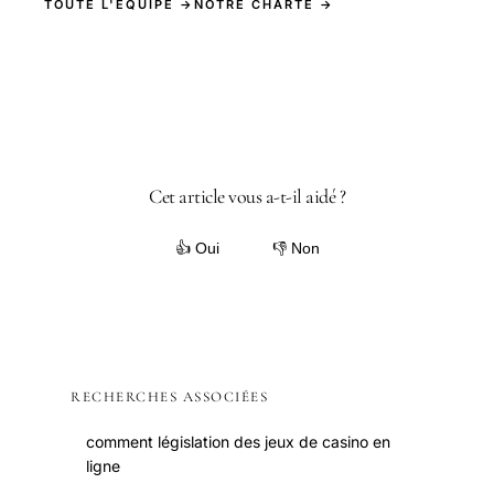
TOUTE L'ÉQUIPE →
NOTRE CHARTE →
Cet article vous a-t-il aidé ?
👍 Oui
👎 Non
RECHERCHES ASSOCIÉES
comment législation des jeux de casino en
ligne