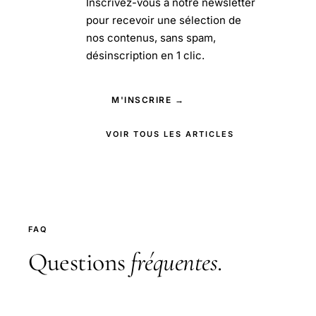
Inscrivez-vous à notre newsletter
pour recevoir une sélection de
nos contenus, sans spam,
désinscription en 1 clic.
M'INSCRIRE →
VOIR TOUS LES ARTICLES
FAQ
Questions
fréquentes
.