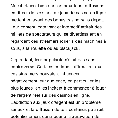
Miskif étaient bien connus pour leurs diffusions
en direct de sessions de jeux de casino en ligne,
mettant en avant des
bonus casino sans depot
.
Leur contenu captivant et interactif attirait des
milliers de spectateurs qui se divertissaient en
regardant ces streamers jouer à des
machines
à
sous, à la roulette ou au blackjack.
Cependant, leur popularité n’était pas sans
controverse. Certains critiques affirmaient que
ces streamers pouvaient influencer
négativement leur audience, en particulier les
plus jeunes, en les incitant à commencer à jouer
de l’argent
réel sur des casinos en ligne
.
L’addiction aux jeux d’argent est un problème
sérieux et la diffusion de tels contenus pourrait
potentiellement contribuer à l’aggravation de