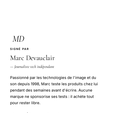
MD
SIGNÉ PAR
Marc Devauclair
— Journaliste tech indépendant
Passionné par les technologies de l'image et du
son depuis 1998, Marc teste les produits chez lui
pendant des semaines avant d'écrire. Aucune
marque ne sponsorise ses tests : il achète tout
pour rester libre.