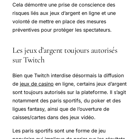
Cela démontre une prise de conscience des
risques liés aux jeux d’argent en ligne et une
volonté de mettre en place des mesures
préventives pour protéger les spectateurs.
Les jeux d’argent toujours autorisés
sur Twitch
Bien que Twitch interdise désormais la diffusion
de
jeux de casino
en ligne, certains jeux d’argent
sont toujours autorisés sur la plateforme. Il s’agit
notamment des paris sportifs, du poker et des
ligues fantasy, ainsi que de l’ouverture de
caisses/cartes dans des jeux vidéo.
Les paris sportifs sont une forme de jeu
populaire qui implique de parier sur les résultats