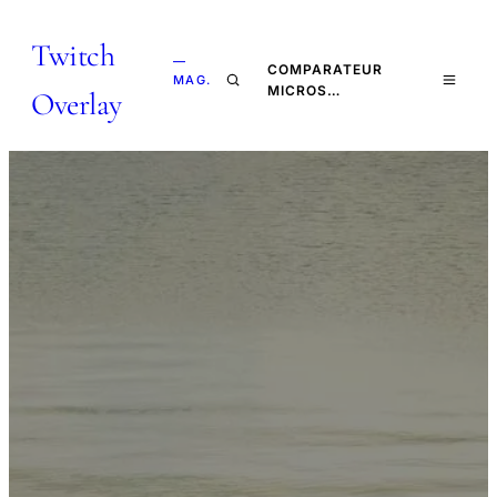
Twitch
—
COMPARATEUR
MAG.
MICROS…
Overlay