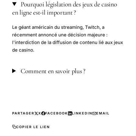
Pourquoi législation des jeux de casino
en ligne est-il important ?
Le géant américain du streaming, Twitch, a
récemment annoncé une décision majeure :
l'interdiction de la diffusion de contenu lié aux jeux
de casino.
Comment en savoir plus ?
PARTAGER
X
FACEBOOK
LINKEDIN
EMAIL
COPIER LE LIEN