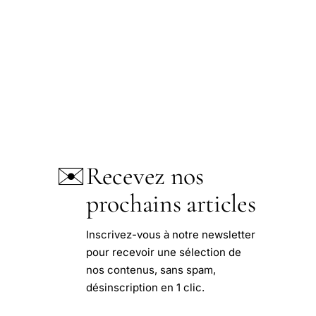
✉️
Recevez nos
prochains articles
Inscrivez-vous à notre newsletter
pour recevoir une sélection de
nos contenus, sans spam,
désinscription en 1 clic.