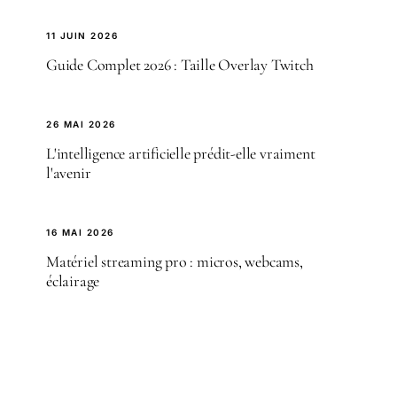
11 JUIN 2026
Guide Complet 2026 : Taille Overlay Twitch
26 MAI 2026
L'intelligence artificielle prédit-elle vraiment
l'avenir
16 MAI 2026
Matériel streaming pro : micros, webcams,
éclairage