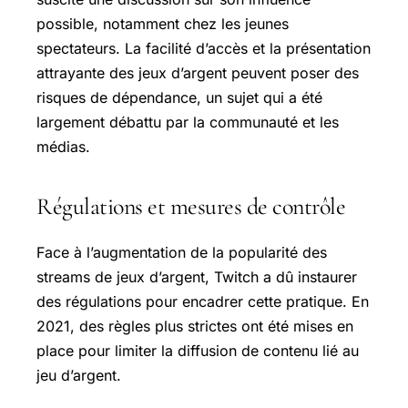
possible, notamment chez les jeunes
spectateurs. La facilité d’accès et la présentation
attrayante des jeux d’argent peuvent poser des
risques de dépendance, un sujet qui a été
largement débattu par la communauté et les
médias.
Régulations et mesures de contrôle
Face à l’augmentation de la popularité des
streams de jeux d’argent, Twitch a dû instaurer
des régulations pour encadrer cette pratique. En
2021, des règles plus strictes ont été mises en
place pour limiter la diffusion de contenu lié au
jeu d’argent.