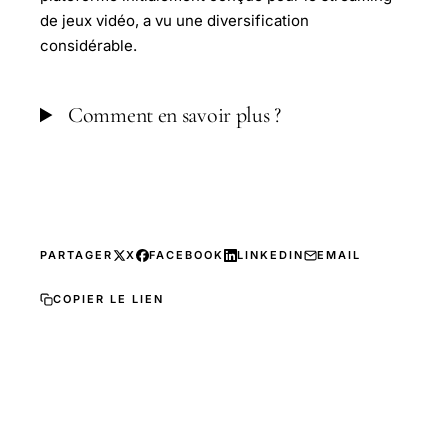
de jeux vidéo, a vu une diversification
considérable.
Comment en savoir plus ?
PARTAGER
X
FACEBOOK
LINKEDIN
EMAIL
COPIER LE LIEN