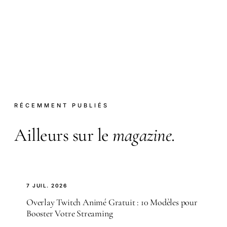
RÉCEMMENT PUBLIÉS
Ailleurs sur le
magazine
.
7 JUIL. 2026
Overlay Twitch Animé Gratuit : 10 Modèles pour
Booster Votre Streaming