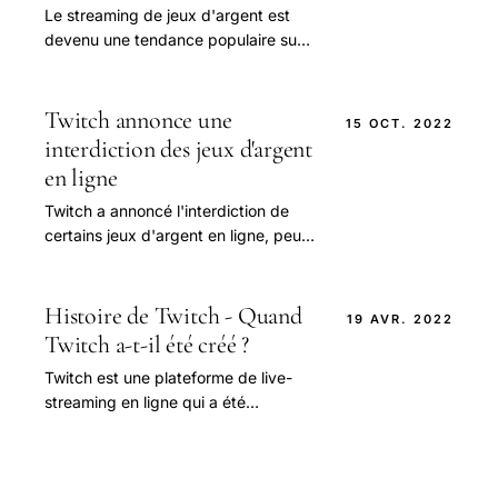
Le streaming de jeux d'argent est
devenu une tendance populaire sur
les plateformes de streaming,
offrant aux spectateurs la possibilité
de regarder.
Twitch annonce une
15 OCT. 2022
interdiction des jeux d'argent
en ligne
Twitch a annoncé l'interdiction de
certains jeux d'argent en ligne, peu
après qu'un streamer populaire a
admis avoir escroqué des personnes
pour financer.
Histoire de Twitch - Quand
19 AVR. 2022
Twitch a-t-il été créé ?
Twitch est une plateforme de live-
streaming en ligne qui a été
initialement créée pour les joueurs.