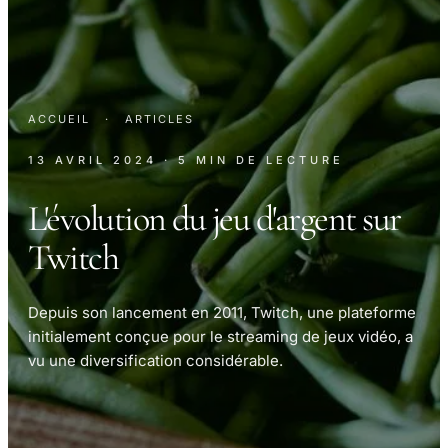
ACCUEIL
·
ARTICLES
13 AVRIL 2024
· 5 MIN DE LECTURE
L'évolution du jeu d'argent sur
Twitch
Depuis son lancement en 2011, Twitch, une plateforme
initialement conçue pour le streaming de jeux vidéo, a
vu une diversification considérable.