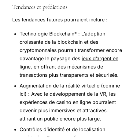
Tendances et prédictions
Les tendances futures pourraient inclure :
Technologie Blockchain* : L’adoption
croissante de la blockchain et des
cryptomonnaies pourrait transformer encore
davantage le paysage des
jeux d’argent en
ligne
, en offrant des mécanismes de
transactions plus transparents et sécurisés.
Augmentation de la réalité virtuelle (
comme
ici
)
: Avec le développement de la VR, les
expériences de casino en ligne pourraient
devenir plus immersives et attractives,
attirant un public encore plus large.
Contrôles d’identité et de localisation