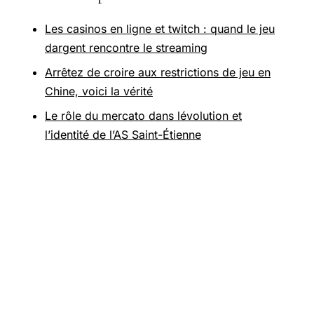
Les casinos en ligne et twitch : quand le jeu
dargent rencontre le streaming
Arrêtez de croire aux restrictions de jeu en
Chine, voici la vérité
Le rôle du mercato dans lévolution et
l’identité de l’AS Saint-Étienne