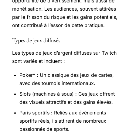
opportunité de divertissement, mais aussi de
monétisation. Les audiences, souvent attirées
par le frisson du risque et les gains potentiels,
ont contribué à l’essor de cette pratique.
Types de jeux diffusés
Les types de
jeux d’argent diffusés sur Twitch
sont variés et incluent :
Poker* : Un classique des jeux de cartes,
avec des tournois internationaux.
Slots (machines à sous)
: Ces jeux offrent
des visuels attractifs et des gains élevés.
Paris sportifs
: Reliés aux événements
sportifs réels, ils attirent de nombreux
passionnés de sports.