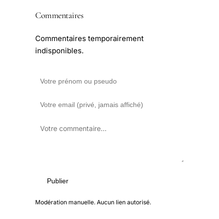
Commentaires
Commentaires temporairement
indisponibles.
Publier
Modération manuelle. Aucun lien autorisé.