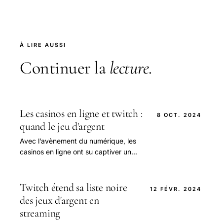
À LIRE AUSSI
Continuer la
lecture
.
Les casinos en ligne et twitch :
8 OCT. 2024
quand le jeu d'argent
Avec l’avènement du numérique, les
casinos en ligne ont su captiver un
large public en quête de sensations
fortes.
Twitch étend sa liste noire
12 FÉVR. 2024
des jeux d'argent en
streaming