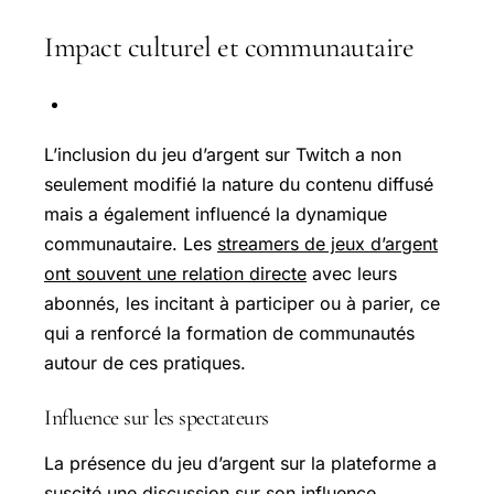
Impact culturel et communautaire
L’inclusion du jeu d’argent sur Twitch a non
seulement modifié la nature du contenu diffusé
mais a également influencé la dynamique
communautaire. Les
streamers de jeux d’argent
ont souvent une relation directe
avec leurs
abonnés, les incitant à participer ou à parier, ce
qui a renforcé la formation de communautés
autour de ces pratiques.
Influence sur les spectateurs
La présence du jeu d’argent sur la plateforme a
suscité une discussion sur son influence