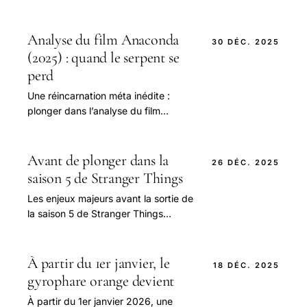
Analyse du film Anaconda
30 DÉC. 2025
(2025) : quand le serpent se
perd
Une réincarnation méta inédite :
plonger dans l’analyse du film
Anaconda 2025 En 2025, le film
Anaconda refait surface, non pas
comme une simple parodie.
Avant de plonger dans la
26 DÉC. 2025
saison 5 de Stranger Things
Les enjeux majeurs avant la sortie de
la saison 5 de Stranger Things
Depuis son lancement initial en 2016,
Stranger Things a su captiver des
millions.
À partir du 1er janvier, le
18 DÉC. 2025
gyrophare orange devient
À partir du 1er janvier 2026, une