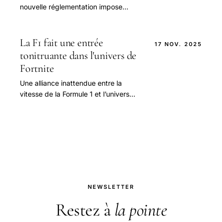
nouvelle réglementation impose
l’obligation pour tous les véhicules de
disposer d’un gyrophare orange lors
de leur arrêt.
La F1 fait une entrée
17 NOV. 2025
tonitruante dans l'univers de
Fortnite
Une alliance inattendue entre la
vitesse de la Formule 1 et l’univers
dynamique de Fortnite Le monde du
sport automobile, en particulier la
Formule 1, ne.
NEWSLETTER
Restez à
la pointe