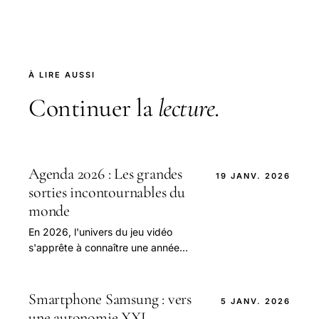
À LIRE AUSSI
Continuer la
lecture
.
Agenda 2026 : Les grandes
19 JANV. 2026
sorties incontournables du
monde
En 2026, l'univers du jeu vidéo
s'apprête à connaître une année
d'une intensité sans précédent, où
le calendrier des sorties sera
ponctué de titres.
Smartphone Samsung : vers
5 JANV. 2026
une autonomie XXL