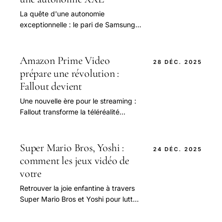
La quête d'une autonomie
exceptionnelle : le pari de Samsung
avec la batterie géante de 20 000
mAh Les smartphones modernes, en
particulier ceux.
Amazon Prime Video
28 DÉC. 2025
prépare une révolution :
Fallout devient
Une nouvelle ère pour le streaming :
Fallout transforme la téléréalité
immersive avec Amazon Prime Video
Depuis plusieurs années, Amazon
Prime Video se.
Super Mario Bros, Yoshi :
24 DÉC. 2025
comment les jeux vidéo de
votre
Retrouver la joie enfantine à travers
Super Mario Bros et Yoshi pour lutter
contre le stress Bien souvent, la vie
moderne en 2025 est une