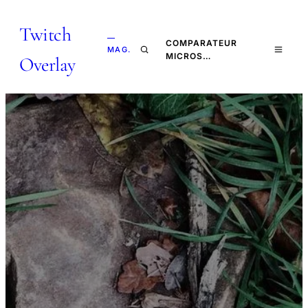
Twitch
—
COMPARATEUR
MAG.
MICROS…
Overlay