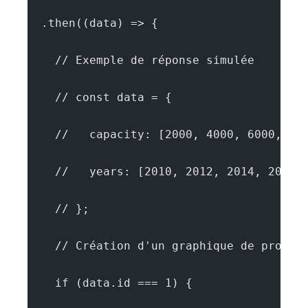
  .then((data) => {
    // Exemple de réponse simulée
    // const data = {
    //   capacity: [2000, 4000, 6000, 10
    //   years: [2010, 2012, 2014, 2016,
    // };
    // Création d'un graphique de progre
    if (data.id === 1) {