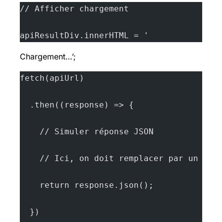
// Afficher chargement
apiResultDiv.innerHTML = '
Chargement…’;
fetch(apiUrl)
  .then((response) => {
    // Simuler réponse JSON
    // Ici, on doit remplacer par un fet
    return response.json();
  })