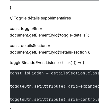
}
// Toggle détails supplémentaires
const toggleBtn =
document.getElementById(‘toggle-details’);
const detailsSection =
document.getElementById(‘details-section’);
toggleBtn.addEventListener(‘click’, () => {
const isHidden = detailsSection.classLis
toggleBtn.setAttribute('aria-expanded', 
toggleBtn.setAttribute('aria-controls', 