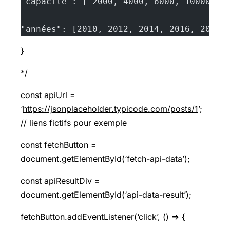
"capacité": [ 2000, 4000, 6000, 10000, 1
"années": [2010, 2012, 2014, 2016, 2018,
}
*/
const apiUrl =
‘
https://jsonplaceholder.typicode.com/posts/1
’;
// liens fictifs pour exemple
const fetchButton =
document.getElementById(‘fetch-api-data’);
const apiResultDiv =
document.getElementById(‘api-data-result’);
fetchButton.addEventListener(‘click’, () => {