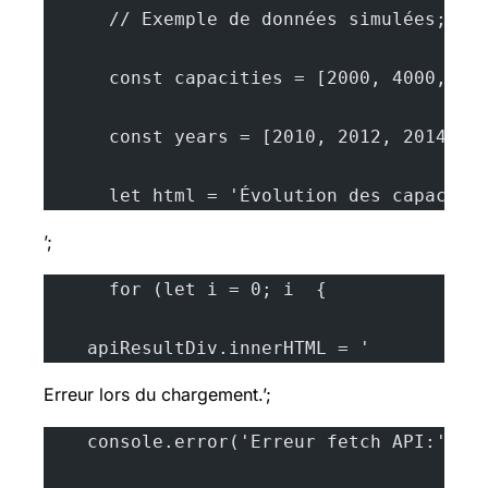
      // Exemple de données simulées; ic
      const capacities = [2000, 4000, 60
      const years = [2010, 2012, 2014, 2
      let html = 'Évolution des capacité
’;
      for (let i = 0; i  {
    apiResultDiv.innerHTML = '
Erreur lors du chargement.’;
    console.error('Erreur fetch API:', e