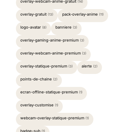
overlay-webcam-anime-gratuit
(14)
overlay-gratuit
pack-overlay-anime
(13)
(11)
logo-avatar
banniere
(8)
(3)
overlay-gaming-anime-premium
(3)
overlay-webcam-anime-premium
(3)
overlay-statique-premium
alerte
(3)
(2)
points-de-chaine
(2)
ecran-offline-statique-premium
(1)
overlay-customise
(1)
webcam-overlay-statique-premium
(1)
badge-sub
(1)