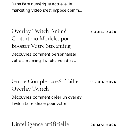
Dans l'ère numérique actuelle, le
marketing vidéo s'est imposé comme
l'un des outils les plus efficaces pour
les entreprises cherchant à atteindre.
Overlay Twitch Animé
7 JUIL. 2026
Gratuit : 10 Modèles pour
Booster Votre Streaming
Découvrez comment personnaliser
votre streaming Twitch avec des
overlays animés gratuits. Comparez
les 10 meilleurs modèles pour
améliorer votre expérience de
Guide Complet 2026 : Taille
11 JUIN 2026
streaming et augmenter vos abonnés.
Overlay Twitch
Téléchargez-les maintenant et
Découvrez comment créer un overlay
commencez à streamer comme un pro
Twitch taille idéale pour votre
!
streaming, avec les conseils et outils
nécessaires pour une expérience de
visionnage.
L'intelligence artificielle
26 MAI 2026