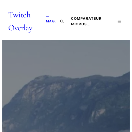
Twitch
—
COMPARATEUR
MAG.
MICROS…
Overlay