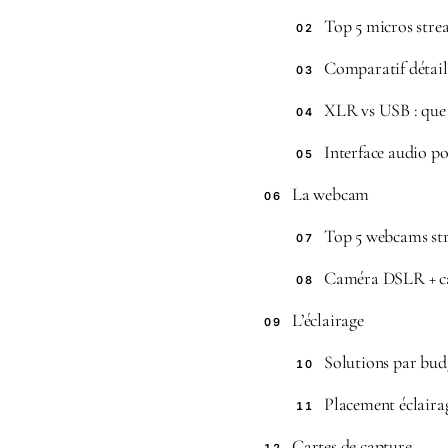
Top 5 micros stre
02
Comparatif détail
03
XLR vs USB : que 
04
Interface audio 
05
La webcam
06
Top 5 webcams st
07
Caméra DSLR + ca
08
L’éclairage
09
Solutions par bud
10
Placement éclairag
11
Cartes de capture