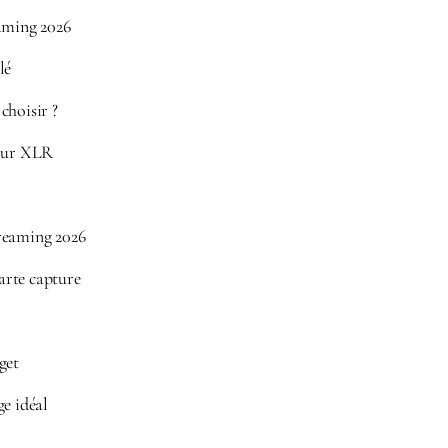
aming 2026
lé
choisir ?
pour XLR
reaming 2026
rte capture
get
e idéal