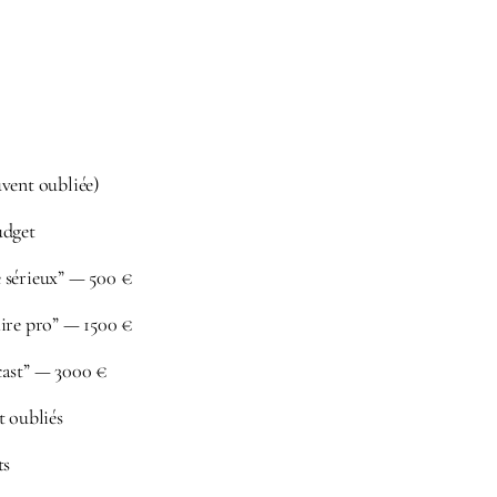
vent oubliée)
udget
 sérieux” — 500 €
ire pro” — 1500 €
cast” — 3000 €
t oubliés
ts