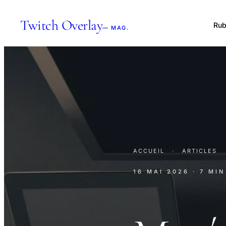
Twitch Overlay
Rub
— MAG.
ACCUEIL
·
ARTICLES
16 MAI 2026
· 7 MI