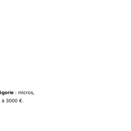
égorie
: micros,
€ à 3000 €.