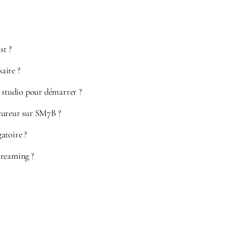
t ?
aire ?
e studio pour démarrer ?
tureur sur SM7B ?
atoire ?
treaming ?