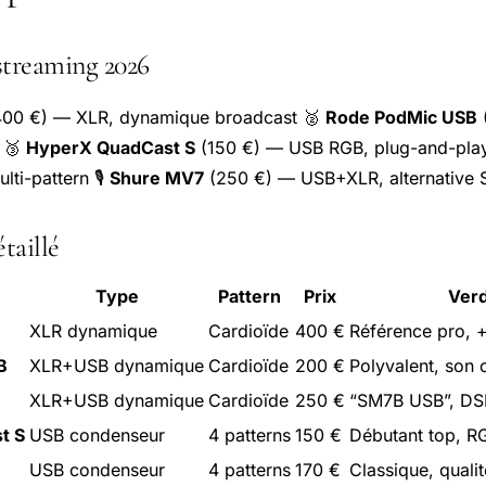
streaming 2026
00 €) — XLR, dynamique broadcast 🥈
Rode PodMic USB
 🥉
HyperX QuadCast S
(150 €) — USB RGB, plug-and-pla
ti-pattern 🎙️
Shure MV7
(250 €) — USB+XLR, alternative
taillé
Type
Pattern
Prix
Verd
XLR dynamique
Cardioïde
400 €
Référence pro,
B
XLR+USB dynamique
Cardioïde
200 €
Polyvalent, son
XLR+USB dynamique
Cardioïde
250 €
“SM7B USB”, DSP
t S
USB condenseur
4 patterns
150 €
Débutant top, R
USB condenseur
4 patterns
170 €
Classique, qualit