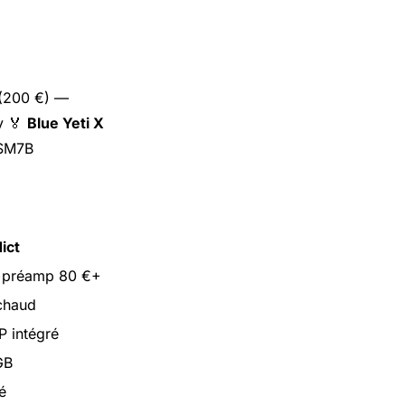
(200 €) —
y 🏅
Blue Yeti X
 SM7B
ict
 +préamp 80 €+
 chaud
 intégré
GB
é