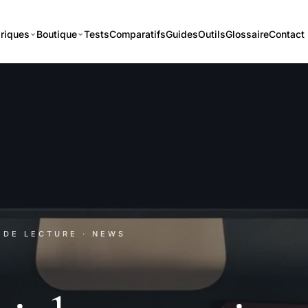
riques
Boutique
Tests
Comparatifs
Guides
Outils
Glossaire
Contact
N DE LECTURE
· NEWS