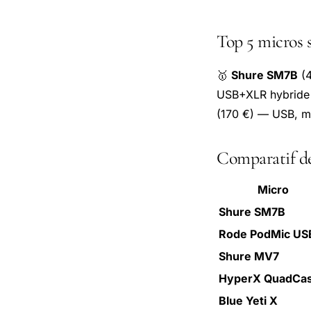
Top 5 micros 
🥇
Shure SM7B
(4
USB+XLR hybride
(170 €) — USB, mul
Comparatif dé
Micro
Shure SM7B
Rode PodMic US
Shure MV7
HyperX QuadCas
Blue Yeti X