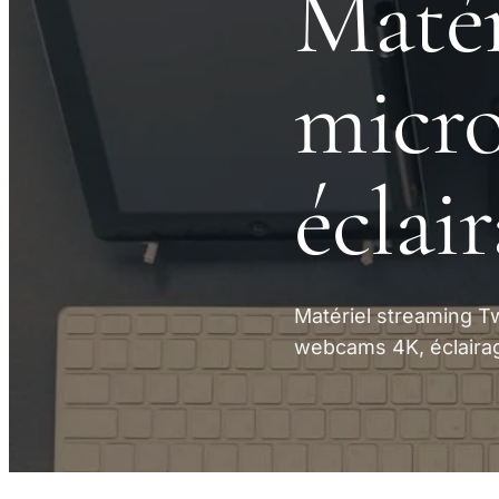
Matér
micro
éclai
Matériel streaming T
webcams 4K, éclairag