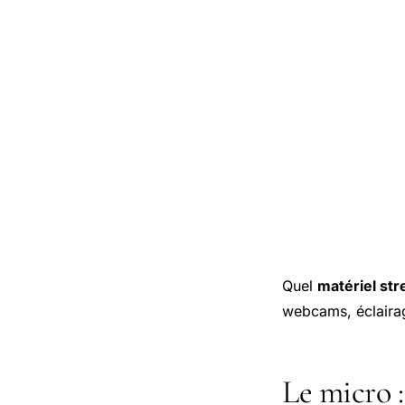
Quel
matériel st
webcams, éclaira
Le micro :