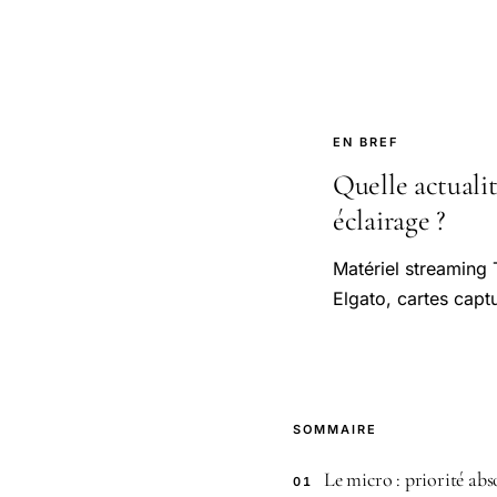
EN BREF
Quelle actuali
éclairage ?
Matériel streaming
Elgato, cartes capt
SOMMAIRE
Le micro : priorité abs
01