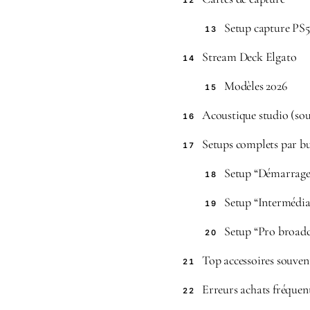
12
Setup capture PS5
13
Stream Deck Elgato
14
Modèles 2026
15
Acoustique studio (sou
16
Setups complets par b
17
Setup “Démarrage
18
Setup “Intermédia
19
Setup “Pro broad
20
Top accessoires souven
21
Erreurs achats fréquen
22