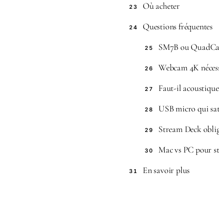
Où acheter
23
Questions fréquentes
24
SM7B ou QuadCas
25
Webcam 4K nécess
26
Faut-il acoustiqu
27
USB micro qui sa
28
Stream Deck oblig
29
Mac vs PC pour s
30
En savoir plus
31