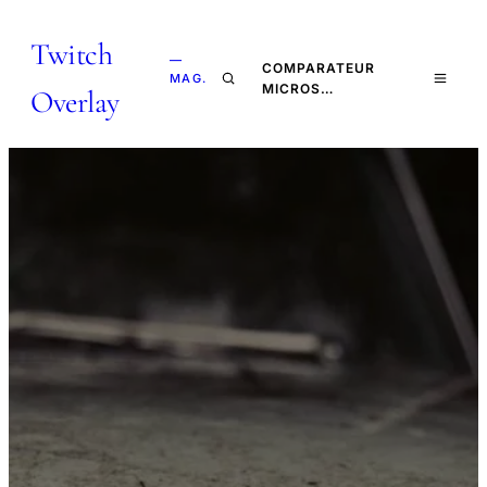
Twitch
—
COMPARATEUR
MAG.
MICROS…
Overlay