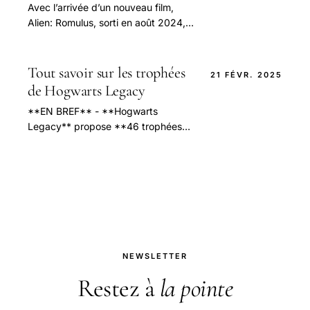
Avec l’arrivée d’un nouveau film,
Alien: Romulus, sorti en août 2024,
les fans de science-fiction ont une
nouvelle occasion de se replonger.
Tout savoir sur les trophées
21 FÉVR. 2025
de Hogwarts Legacy
**EN BREF** - **Hogwarts
Legacy** propose **46 trophées**
sur PS4 et PS5. - Inclut un trophée
de **platine** et 45 réalisations sur
Xbox et PC.
NEWSLETTER
Restez à
la pointe