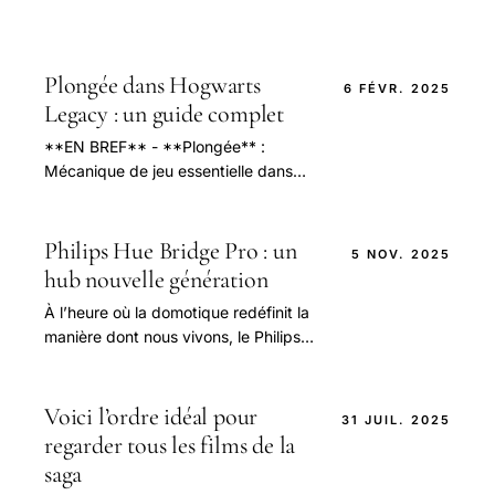
Plongée dans Hogwarts
6 FÉVR. 2025
Legacy : un guide complet
**EN BREF** - **Plongée** :
Mécanique de jeu essentielle dans
**Hogwarts Legacy**. - Accéder à
des **zones spécifiques** avec des
remous pour plonger. - Récupére
Philips Hue Bridge Pro : un
5 NOV. 2025
hub nouvelle génération
À l’heure où la domotique redéfinit la
manière dont nous vivons, le Philips
Hue Bridge Pro s’impose comme le
cœur incontournable des maisons
intelligentes.
Voici l’ordre idéal pour
31 JUIL. 2025
regarder tous les films de la
saga