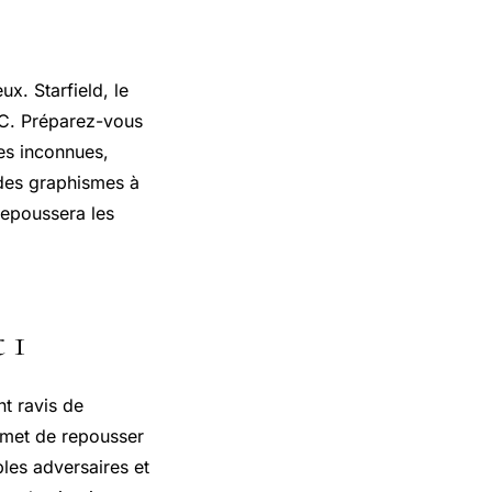
ux. Starfield, le
PC. Préparez-vous
es inconnues,
 des graphismes à
 repoussera les
 1
t ravis de
omet de repousser
bles adversaires et