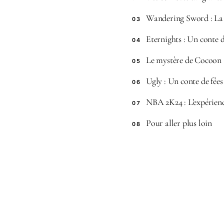
Wandering Sword : La 
03
Eternights : Un conte 
04
Le mystère de Cocoon
05
Ugly : Un conte de fées 
06
NBA 2K24 : L’expérienc
07
Pour aller plus loin
08