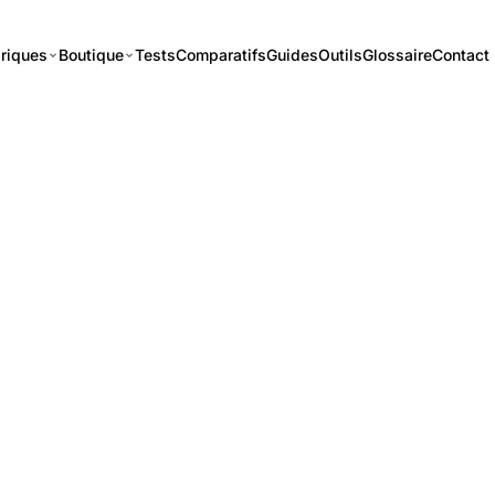
riques
Boutique
Tests
Comparatifs
Guides
Outils
Glossaire
Contact
· 3 MIN DE LECTURE
mbre 2023 : L