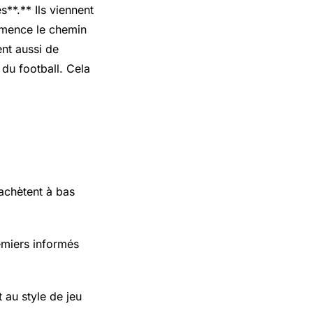
**.** Ils viennent
ommence le chemin
ent aussi de
du football. Cela
 achètent à bas
emiers informés
 au style de jeu