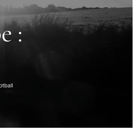
e :
tball