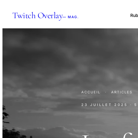
Twitch Overlay
Rub
— MAG.
ACCUEIL
·
ARTICLES
23 JUILLET 2025
· 