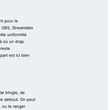
nt pour le
ns OBS, Streamlabs
ette uniformité
là où un drap
 reste
art est ici bien
de tringle, de
ble debout. On peut
, ou le ranger