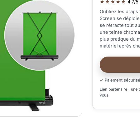
★★★★★
4.7/5 
Oubliez les draps 
Screen se déploie
se rétracte tout au
une teinte chroma 
plus pratique du 
matériel après ch
✓ Paiement sécuris
Lien partenaire : une
vous.