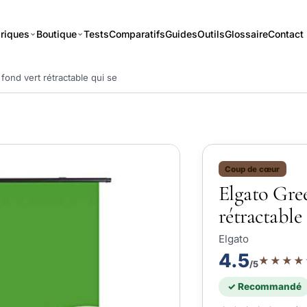
riques
Boutique
Tests
Comparatifs
Guides
Outils
Glossaire
Contact
fond vert rétractable qui se
Coup de cœur
Elgato Gree
rétractable 
Elgato
4.5
★★★★
/5
✓ Recommandé