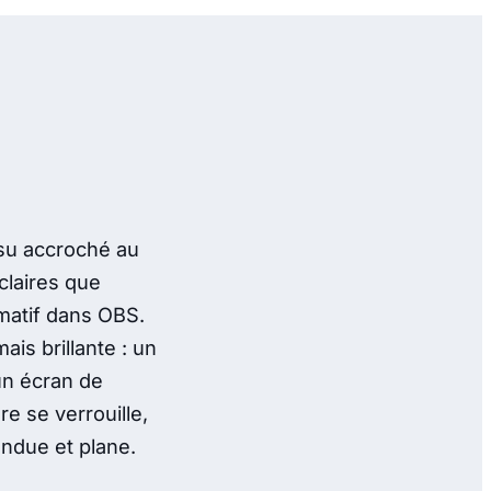
ssu accroché au
 claires que
matif dans OBS.
is brillante : un
un écran de
dre se verrouille,
endue et plane.