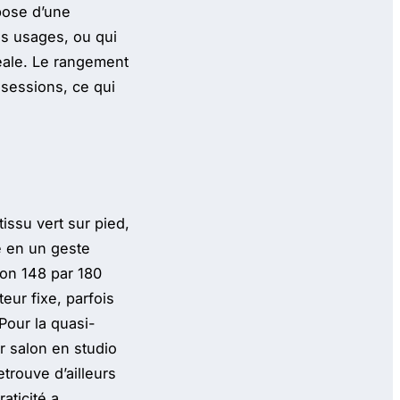
pose d’une
es usages, ou qui
déale. Le rangement
 sessions, ce qui
issu vert sur pied,
ve en un geste
ron 148 par 180
eur fixe, parfois
Pour la quasi-
r salon en studio
etrouve d’ailleurs
aticité a