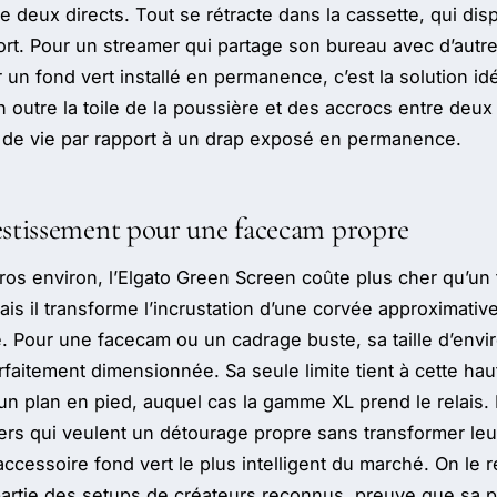
 deux directs. Tout se rétracte dans la cassette, qui dis
rt. Pour un streamer qui partage son bureau avec d’autr
r un fond vert installé en permanence, c’est la solution i
 outre la toile de la poussière et des accrocs entre deux
 de vie par rapport à un drap exposé en permanence.
estissement pour une facecam propre
ros environ, l’Elgato Green Screen coûte plus cher qu’un t
Mais il transforme l’incrustation d’une corvée approximati
né. Pour une facecam ou un cadrage buste, sa taille d’envi
faitement dimensionnée. Sa seule limite tient à cette haut
un plan en pied, auquel cas la gamme XL prend le relais. 
mers qui veulent un détourage propre sans transformer leu
accessoire fond vert le plus intelligent du marché. On le r
rtie des setups de créateurs reconnus, preuve que sa pr