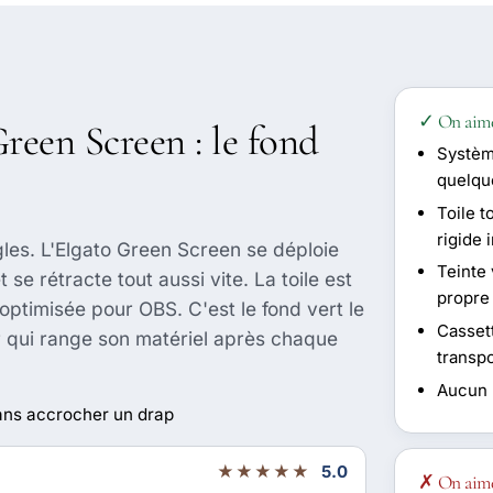
✓ On aim
Green Screen : le fond
Système
quelqu
Toile t
rigide 
ngles. L'Elgato Green Screen se déploie
Teinte
se rétracte tout aussi vite. La toile est
propre
optimisée pour OBS. C'est le fond vert le
Casset
 qui range son matériel après chaque
transp
Aucun m
ans accrocher un drap
★★★★★
5.0
✗ On aim