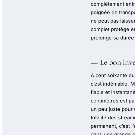
complètement entre
poignée de transpo
ne peut pas laisse
complet protège en
prolonge sa durée
Le bon inv
À cent soixante eu
c’est indéniable. 
fiable et instanta
centimètres est par
un peu juste pour 
totalité des strea
permanent, c’est l’
dans une grande pa