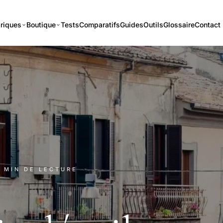
riques
Boutique
Tests
Comparatifs
Guides
Outils
Glossaire
Contact
2 MIN DE LECTURE