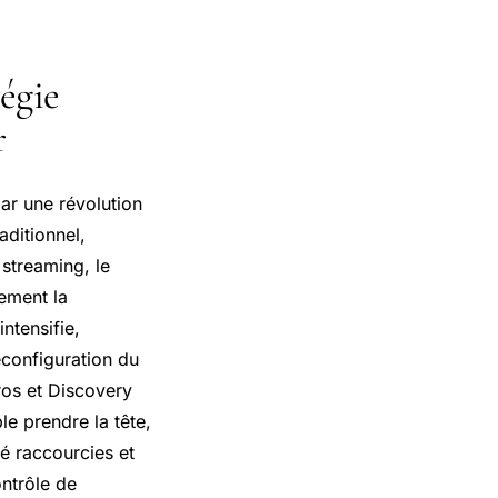
tégie
r
ar une révolution
aditionnel,
 streaming, le
lement la
ntensifie,
econfiguration du
os et Discovery
le prendre la tête,
é raccourcies et
ontrôle de