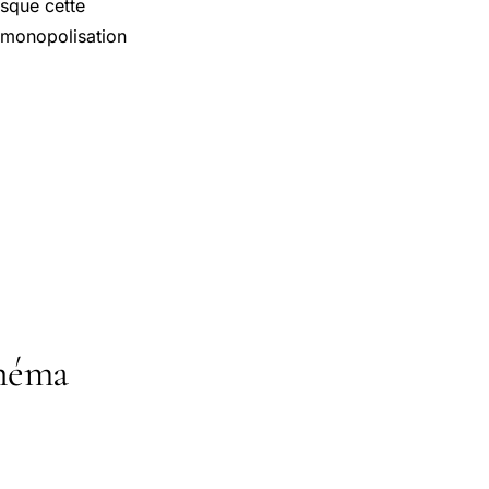
isque cette
-monopolisation
inéma