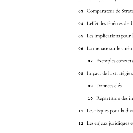
Comparateur de Stratég
03
L’effet des fenêtres de
04
Les implications pour 
05
La menace sur le ciném
06
Exemples concrets 
07
Impact de la stratégie 
08
Données clés
09
Répartition des i
10
Les risques pour la dive
11
Les enjeux juridiques e
12