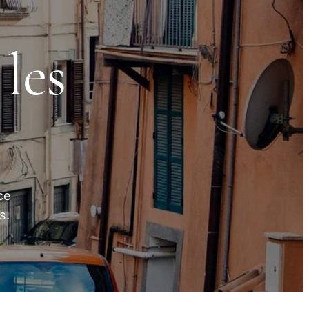
 les
ce
s.