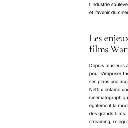
l’industrie soulè
et l’avenir du ci
Les enjeux
films War
Depuis plusieurs 
pour s’imposer f
ses plans une acqu
Netflix entame un
cinématographique.
également la modif
des grands films. 
streaming, relégu