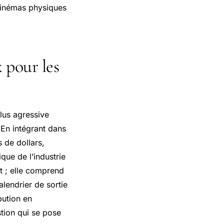
 cinémas physiques
x pour les
lus agressive
 En intégrant dans
 de dollars,
que de l’industrie
at ; elle comprend
alendrier de sortie
bution en
stion qui se pose