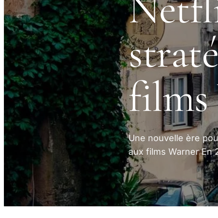
Netfl
strat
films
Une nouvelle ère pour
aux films Warner En 2