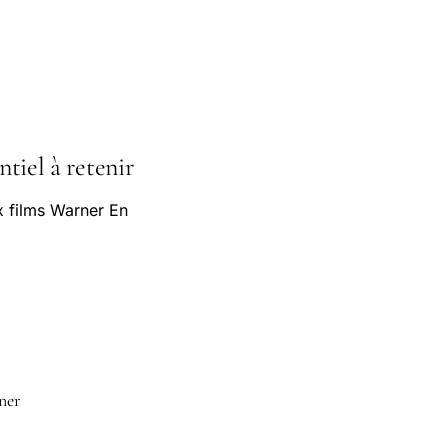
ntiel à retenir
x films Warner En
rner