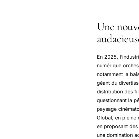
Une nouvel
audacieus
En 2025, l’indust
numérique orchest
notamment la bais
géant du divertis
distribution des f
questionnant la p
paysage cinématog
Global, en pleine 
en proposant des 
une domination ac