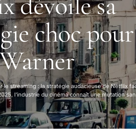
ix dévoile sa
égie choc pour
 Warner
 le streaming : la stratégie audacieuse de Netflix fa
025, l'industrie du cinéma connaît une mutation san