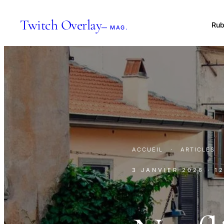
Twitch Overlay
Rub
— MAG.
ACCUEIL
·
ARTICLES
3 JANVIER 2026
· 1