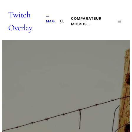
Twitch
—
COMPARATEUR
MAG.
MICROS…
Overlay