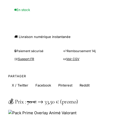
En stock
🛒 Commander ce produit
🚚 Livraison numérique instantanée
🔒
Paiement sécurisé
↩️
Remboursement 14j
✉️
Support FR
📜
Voir CGV
PARTAGER
X / Twitter
Facebook
Pinterest
Reddit
💰 Prix :
70 €
→
33,50 €
(promo)