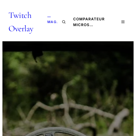
Twitch
—
COMPARATEUR
MAG.
MICROS…
Overlay