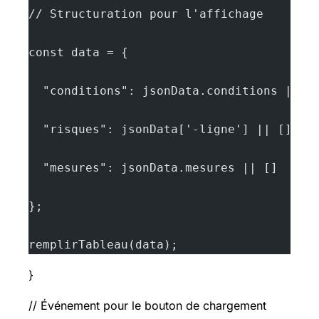
// Structuration pour l'affichage
const data = {
  "conditions": jsonData.conditions || [
  "risques": jsonData['-ligne'] || [],
  "mesures": jsonData.mesures || []
};
remplirTableau(data);
}
// Événement pour le bouton de chargement