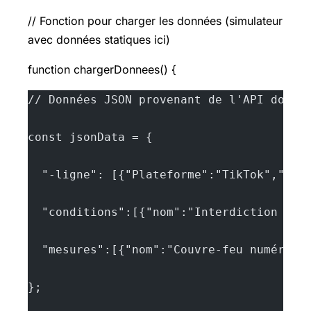
// Fonction pour charger les données (simulateur
avec données statiques ici)
function chargerDonnees() {
// Données JSON provenant de l'API donné
const jsonData = {
  "-ligne": [{"Plateforme":"TikTok","Ris
  "conditions":[{"nom":"Interdiction aux
  "mesures":[{"nom":"Couvre-feu numériqu
};