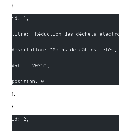
{
id: 1,
titre: "Réduction des déchets électroniq
description: "Moins de câbles jetés, dim
date: "2025",
position: 0
},
{
id: 2,