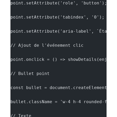
point.setAttribute('role', 'button');
point.setAttribute('tabindex', '0');
point.setAttribute('aria-label', `Étape:
// Ajout de l'événement clic
point.onclick = () => showDetails(enjeu)
// Bullet point
const bullet = document.createElement('d
bullet.className = 'w-4 h-4 rounded-full
// Texte