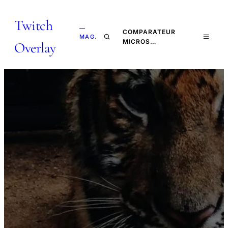
Twitch
—
COMPARATEUR
MAG.
MICROS…
Overlay