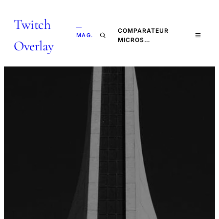
Twitch
—
COMPARATEUR
MAG.
MICROS…
Overlay