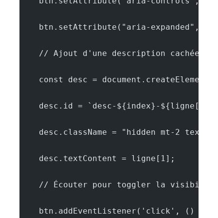
    btn.setAttribute("aria-controls", `d
    btn.setAttribute("aria-expanded", "f
    // Ajout d'une description cachée
    const desc = document.createElement(
    desc.id = `desc-${index}-${ligne[0]}
    desc.className = "hidden mt-2 text-s
    desc.textContent = ligne[1];
    // Écouter pour toggler la visibilit
    btn.addEventListener('click', () => 