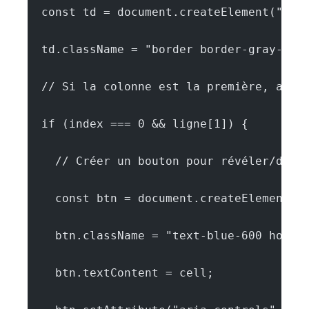
  const td = document.createElement("td"
  td.className = "border border-gray-300
  // Si la colonne est la première, ajou
  if (index === 0 && ligne[1]) {
    // Créer un bouton pour révéler/diss
    const btn = document.createElement("
    btn.className = "text-blue-600 hover
    btn.textContent = cell;