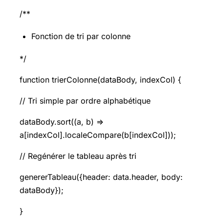
/**
Fonction de tri par colonne
*/
function trierColonne(dataBody, indexCol) {
// Tri simple par ordre alphabétique
dataBody.sort((a, b) =>
a[indexCol].localeCompare(b[indexCol]));
// Regénérer le tableau après tri
genererTableau({header: data.header, body:
dataBody});
}