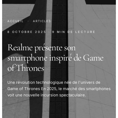
ACCUEIL
·
ARTICLES
8 OCTOBRE 2025
· 9 MIN DE LECTURE
Realme présente son
smartphone inspiré de Game
of Thrones
Une révolution technologique née de l'univers de
Game of Thrones En 2025, le marché des smartphones
voit une nouvelle incursion spectaculaire.