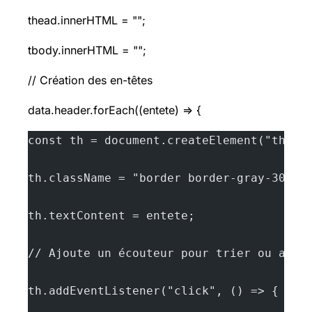
thead.innerHTML = "";
tbody.innerHTML = "";
// Création des en-têtes
data.header.forEach((entete) => {
const th = document.createElement("th");
th.className = "border border-gray-300 p
th.textContent = entete;
// Ajoute un écouteur pour trier ou ajou
th.addEventListener("click", () => {