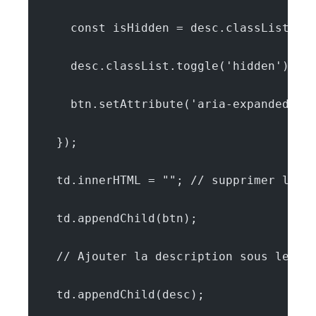
      const isHidden = desc.classList.co
      desc.classList.toggle('hidden');
      btn.setAttribute('aria-expanded', 
    });
    td.innerHTML = ""; // supprimer le t
    td.appendChild(btn);
    // Ajouter la description sous le bo
    td.appendChild(desc);