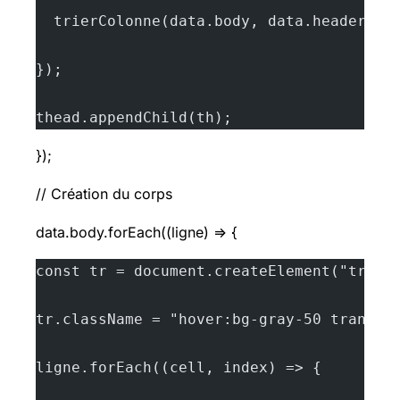
  trierColonne(data.body, data.header.in
});
thead.appendChild(th);
});
// Création du corps
data.body.forEach((ligne) => {
const tr = document.createElement("tr");
tr.className = "hover:bg-gray-50 transit
ligne.forEach((cell, index) => {