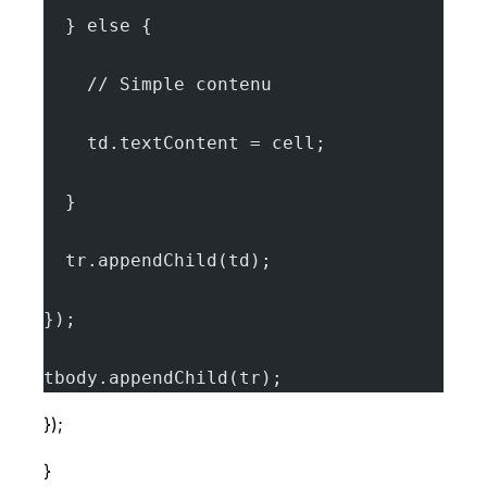
  } else {
    // Simple contenu
    td.textContent = cell;
  }
  tr.appendChild(td);
});
tbody.appendChild(tr);
});
}