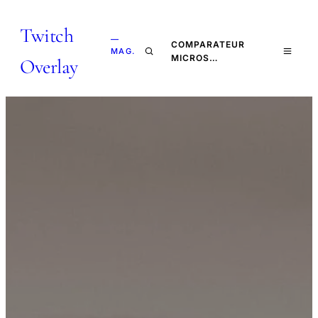
Twitch
—
COMPARATEUR
MAG.
MICROS…
Overlay