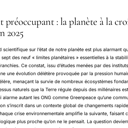
 préoccupant : la planète à la cro
n 2025
 scientifique sur l’état de notre planète est plus alarmant q
 sept des neuf « limites planétaires » essentielles à la stabi
ranchies. Ce constat, issu d’études menées par des instituts
ne une évolution délétère provoquée par la pression humai
célère, menaçant la survie de nombreux écosystèmes fonda
essus naturels que la Terre régule depuis des millénaires e
i alarme autant les ONG comme Greenpeace qu’une commun
tion s’inscrit dans un contexte global de changements rapid
chaque crise environnementale amplifie la suivante, faisant 
gique plus proche qu’on ne le pensait. La question devient 