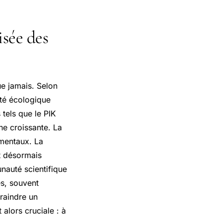
isée des
ue jamais. Selon
lité écologique
 tels que le PIK
ne croissante. La
mentaux. La
st désormais
auté scientifique
es, souvent
craindre un
alors cruciale : à