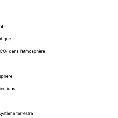
nt
tique
 CO₂ dans l’atmosphère
osphère
inctions
système terrestre