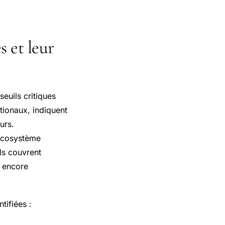
 et leur
seuils critiques
tionaux, indiquent
urs.
’écosystème
ils couvrent
u encore
tifiées :