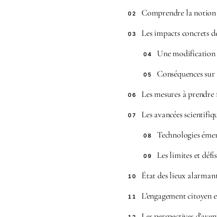
Comprendre la notion de
02
Les impacts concrets de
03
Une modification 
04
Conséquences sur 
05
Les mesures à prendre 
06
Les avancées scientifiq
07
Technologies émerg
08
Les limites et défi
09
État des lieux alarmant
10
L’engagement citoyen et
11
Les perspectives d’ave