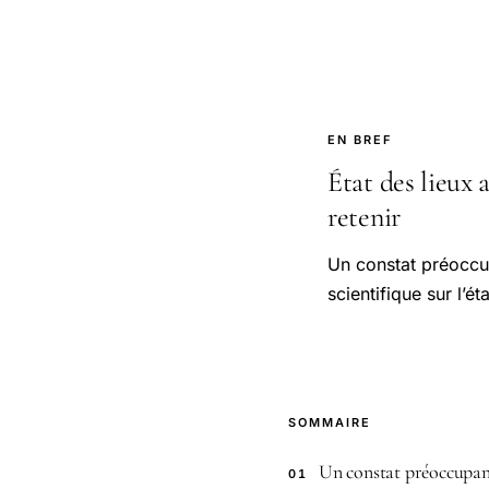
EN BREF
État des lieux a
retenir
Un constat préoccup
scientifique sur l’é
SOMMAIRE
Un constat préoccupant 
01