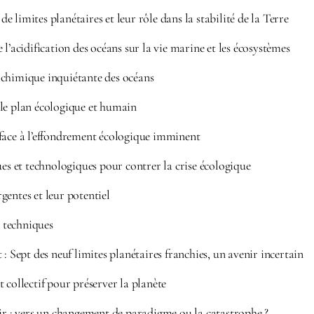
 limites planétaires et leur rôle dans la stabilité de la Terre
 l’acidification des océans sur la vie marine et les écosystèmes
chimique inquiétante des océans
le plan écologique et humain
face à l’effondrement écologique imminent
ues et technologiques pour contrer la crise écologique
entes et leur potentiel
s techniques
 : Sept des neuf limites planétaires franchies, un avenir incertain
 collectif pour préserver la planète
nir : vers un changement de paradigme ou la catastrophe ?