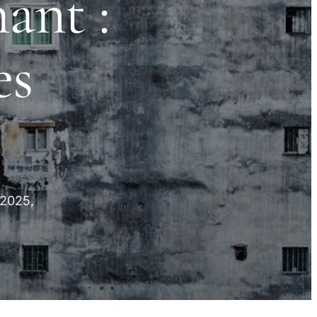
ant :
es
 2025,