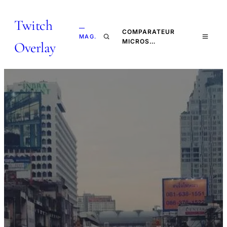
Twitch
—
COMPARATEUR
MAG.
MICROS…
Overlay