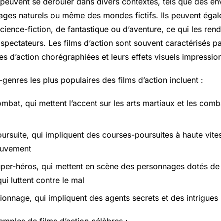
n peuvent se dérouler dans divers contextes, tels que des e
ages naturels ou même des mondes fictifs. Ils peuvent éga
ience-fiction, de fantastique ou d’aventure, ce qui les ren
s spectateurs. Les films d’action sont souvent caractérisés p
es d’action chorégraphiées et leurs effets visuels impressio
genres les plus populaires des films d’action incluent :
ombat, qui mettent l’accent sur les arts martiaux et les com
oursuite, qui impliquent des courses-poursuites à haute vite
ouvement
uper-héros, qui mettent en scène des personnages dotés de
qui luttent contre le mal
ionnage, qui impliquent des agents secrets et des intrigues 