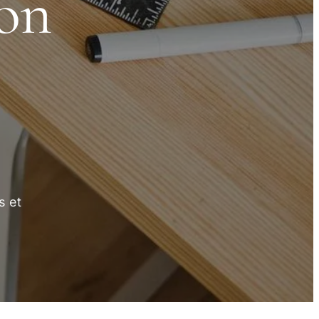
ion
s et