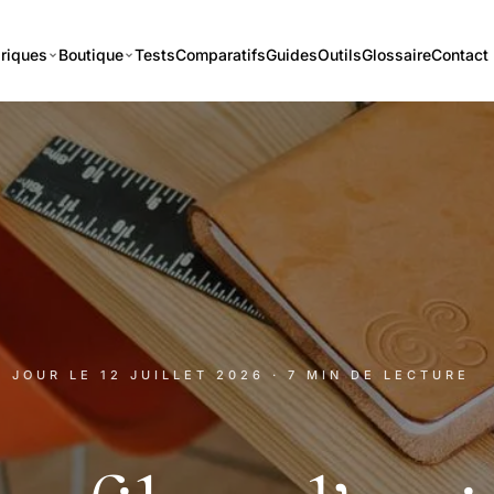
riques
Boutique
Tests
Comparatifs
Guides
Outils
Glossaire
Contact
À JOUR LE
12 JUILLET 2026
· 7 MIN DE LECTURE