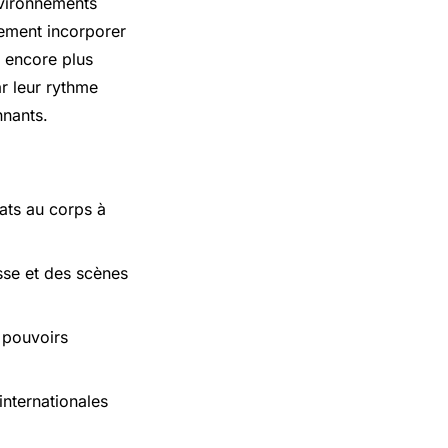
nvironnements
lement incorporer
d encore plus
ar leur rythme
nnants.
bats au corps à
sse et des scènes
 pouvoirs
internationales