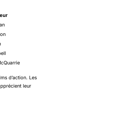
teur
an
ron
n
ell
McQuarrie
lms d’action. Les
apprécient leur