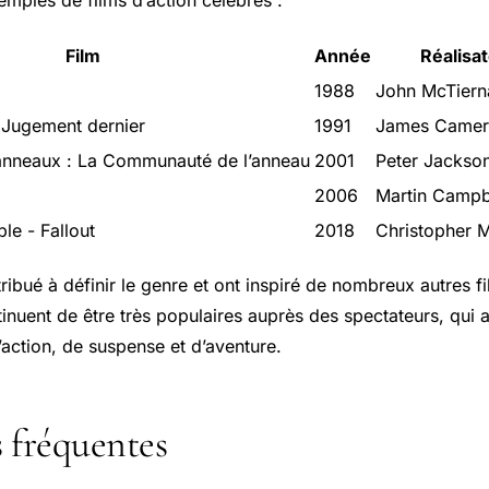
emples de films d’action célèbres :
Film
Année
Réalisa
1988
John McTiern
 Jugement dernier
1991
James Came
anneaux : La Communauté de l’anneau
2001
Peter Jackso
2006
Martin Campb
le - Fallout
2018
Christopher 
ribué à définir le genre et ont inspiré de nombreux autres fi
tinuent de être très populaires auprès des spectateurs, qui 
action, de suspense et d’aventure.
 fréquentes