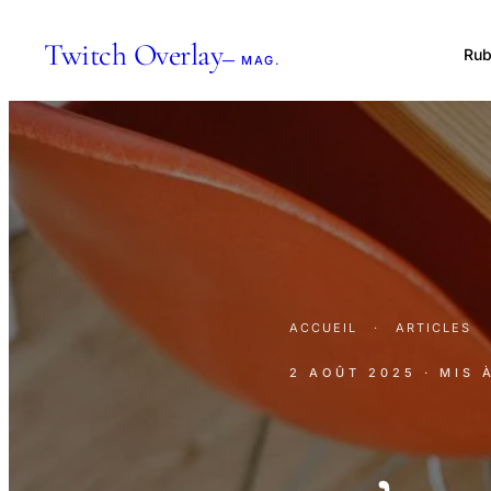
Twitch Overlay
Rub
— MAG.
ACCUEIL
·
ARTICLES
2 AOÛT 2025
· MIS 