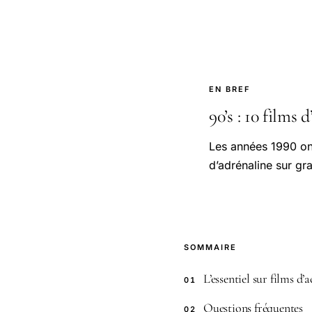
EN BREF
90’s : 10 films 
Les années 1990 ont
d’adrénaline sur gr
SOMMAIRE
L’essentiel sur films d’
01
Questions fréquentes
02