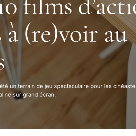
 10 films d’act
 à (re)voir au
s
té un terrain de jeu spectaculaire pour les cinéaste
line sur grand écran.