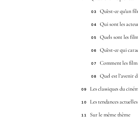
Qu’est-ce qu’un fil
03
Qui sont les acteur
04
Quels sont les film
05
Qu’est-ce qui carac
06
Comment les films 
07
Quel est l’avenir d
08
Les classiques du ciné
09
Les tendances actuelle
10
Sur le même thème
11