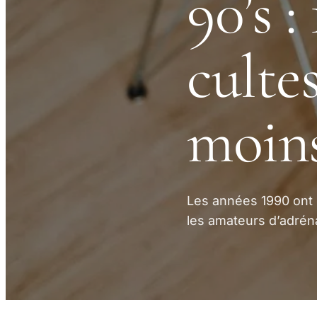
90’s :
cultes
moin
Les années 1990 ont é
les amateurs d’adréna