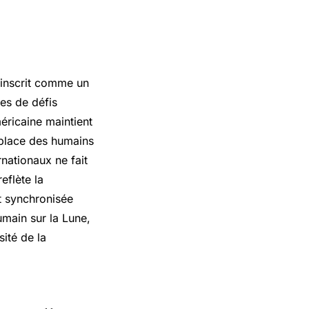
’inscrit comme un
es de défis
éricaine maintient
a place des humains
rnationaux ne fait
eflète la
t synchronisée
umain sur la Lune,
sité de la