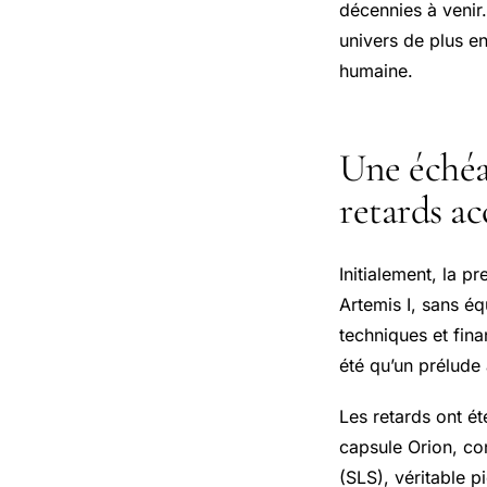
décennies à venir
univers de plus en
humaine.
Une échéan
retards a
Initialement, la 
Artemis I, sans é
techniques et fina
été qu’un prélude 
Les retards ont é
capsule Orion, co
(SLS), véritable 