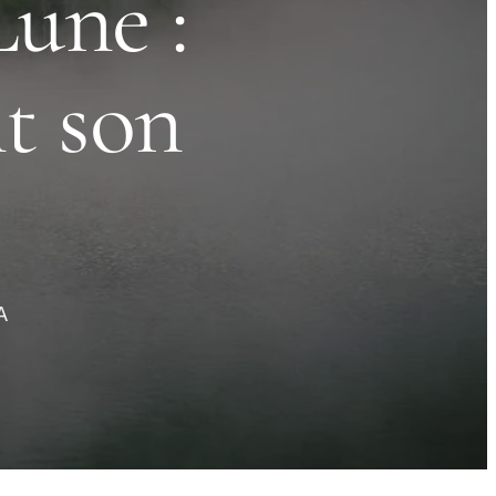
Lune :
t son
A