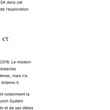
ASA dans cet
de l’exploration
 et
 2016. La mission
obstacles
tèmes, mais n’a
Artemis II.
ant notamment la
Launch System
s et de ses délais