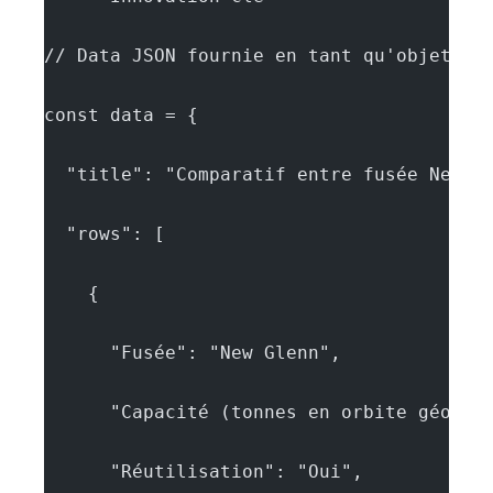
// Data JSON fournie en tant qu'objet Ja
const data = {
  "title": "Comparatif entre fusée New G
  "rows": [
    {
      "Fusée": "New Glenn",
      "Capacité (tonnes en orbite géosta
      "Réutilisation": "Oui",