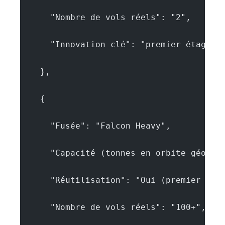
      "Nombre de vols réels": "2",
      "Innovation clé": "premier étage r
    },
    {
      "Fusée": "Falcon Heavy",
      "Capacité (tonnes en orbite géosta
      "Réutilisation": "Oui (premier et 
      "Nombre de vols réels": "100+",