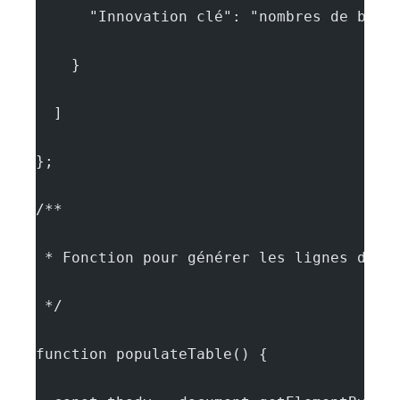
      "Innovation clé": "nombres de boos
    }
  ]
};
/**
 * Fonction pour générer les lignes du t
 */
function populateTable() {