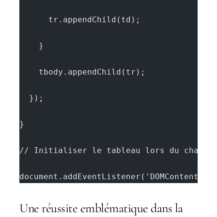
      tr.appendChild(td);
    }
    tbody.appendChild(tr);
  });
}
// Initialiser le tableau lors du charge
document.addEventListener('DOMContentLoa
Une réussite emblématique dans la