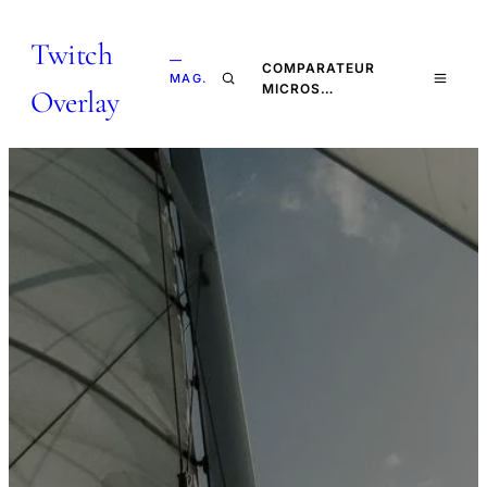
Twitch
—
COMPARATEUR
MAG.
MICROS…
Overlay