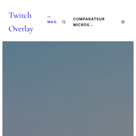
Twitch
—
COMPARATEUR
MAG.
MICROS…
Overlay