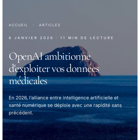
ACCUEIL
·
ARTICLES
8 JANVIER 2026
· 11 MIN DE LECTURE
OpenAI ambitionne
d'exploiter vos données
médicales
En 2026, l’alliance entre intelligence artificielle et
santé numérique se déploie avec une rapidité sans
précédent.