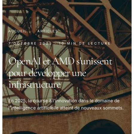
ACCUEIL
·
ARTICLES
7 OCTOBRE 2025
· 10 MIN DE LECTURE
OpenAI et AMD s'unissent
pour développer une
infrastructure
En 2025, la course à l’innovation dans le domaine de
l’intelligence artificielle atteint de nouveaux sommets.