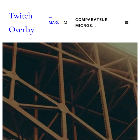
Twitch
—
COMPARATEUR
MAG.
MICROS…
Overlay