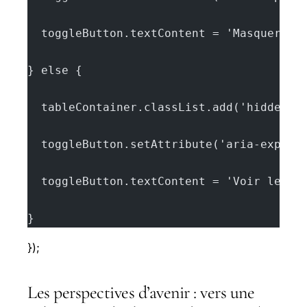
  toggleButton.textContent = 'Masquer le
} else {
  tableContainer.classList.add('hidden')
  toggleButton.setAttribute('aria-expand
  toggleButton.textContent = 'Voir le co
}
});
Les perspectives d’avenir : vers une