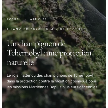
ACCUEIL
·
ARTICLES
1 JANVIER 2026
· 8 MIN DE LECTURE
Un champignon de
Tchernobyl : une protection
naturelle
Le rôle inattendu des champignons de Tchernobyl
dans la protection contre la radiation cosmique pour
les missions Martiennes Depuis plusieurs décennies.