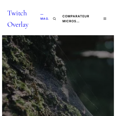
Twitch
—
COMPARATEUR
MAG.
MICROS…
Overlay