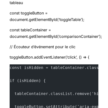
tableau
const toggleButton =
document.getElementById(‘toggleTable’);
const tableContainer =
document.getElementById(‘comparisonContainer’);
// Écouteur d’événement pour le clic
toggleButton.addEventListener(‘click’, () => {
const isHidden = tableContainer.classLis
if (isHidden) {
  tableContainer.classList.remove('hidde
  toggleButton.setAttribute('aria-expand