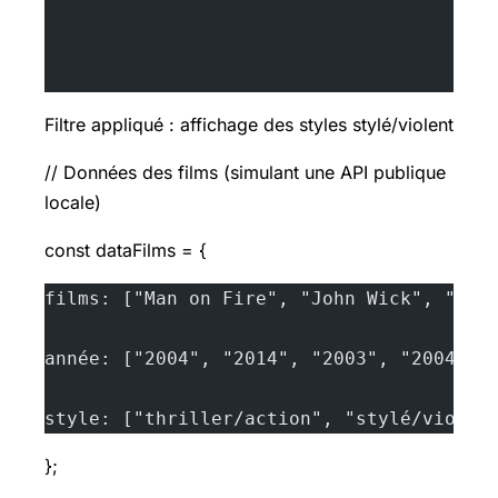
Filtre appliqué : affichage des styles stylé/violent
// Données des films (simulant une API publique
locale)
const dataFilms = {
films: ["Man on Fire", "John Wick", "Old
année: ["2004", "2014", "2003", "2004", 
style: ["thriller/action", "stylé/violen
};