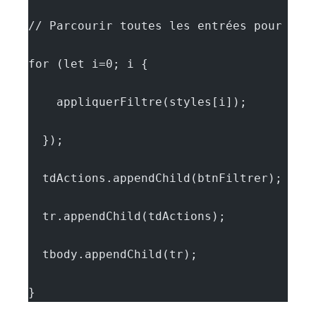
// Parcourir toutes les entrées pour cré
for (let i=0; i {
    appliquerFiltre(styles[i]);
  });
  tdActions.appendChild(btnFiltrer);
  tr.appendChild(tdActions);
  tbody.appendChild(tr);
}