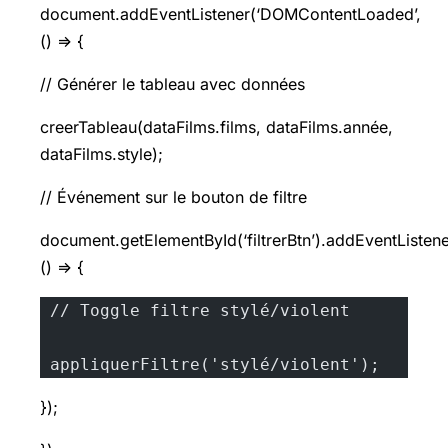
document.addEventListener(‘DOMContentLoaded’,
() => {
// Générer le tableau avec données
creerTableau(dataFilms.films, dataFilms.année,
dataFilms.style);
// Événement sur le bouton de filtre
document.getElementById(‘filtrerBtn’).addEventListener(
() => {
 // Toggle filtre stylé/violent
 appliquerFiltre('stylé/violent');
});