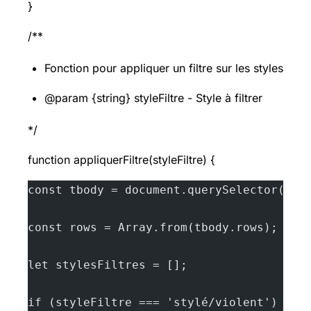
}
/**
Fonction pour appliquer un filtre sur les styles
@param {string} styleFiltre - Style à filtrer
*/
function appliquerFiltre(styleFiltre) {
const tbody = document.querySelector('#c
const rows = Array.from(tbody.rows);
let stylesFiltres = [];
if (styleFiltre === 'stylé/violent') {