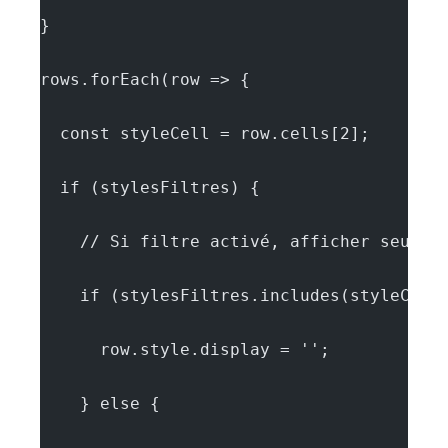
}
rows.forEach(row => {
  const styleCell = row.cells[2];
  if (stylesFiltres) {
    // Si filtre activé, afficher seulem
    if (stylesFiltres.includes(styleCell
      row.style.display = '';
    } else {