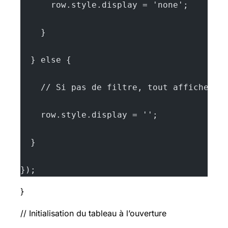
      row.style.display = 'none';
    }
  } else {
    // Si pas de filtre, tout afficher
    row.style.display = '';
  }
});
}
// Initialisation du tableau à l’ouverture