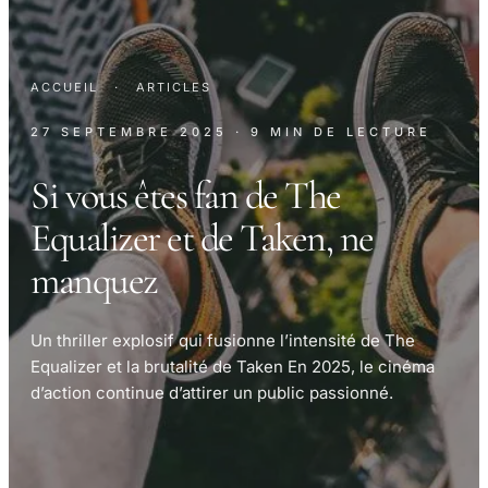
ACCUEIL
·
ARTICLES
27 SEPTEMBRE 2025
· 9 MIN DE LECTURE
Si vous êtes fan de The
Equalizer et de Taken, ne
manquez
Un thriller explosif qui fusionne l’intensité de The
Equalizer et la brutalité de Taken En 2025, le cinéma
d’action continue d’attirer un public passionné.