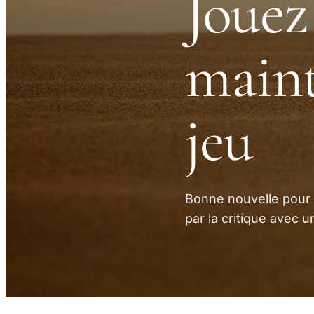
Jouez
maint
jeu
Bonne nouvelle pour l
par la critique avec u