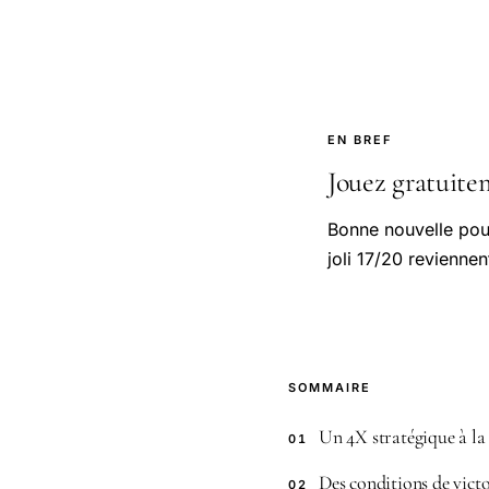
EN BREF
Jouez gratuitem
Bonne nouvelle pour 
joli 17/20 revienne
SOMMAIRE
Un 4X stratégique à la 
01
Des conditions de victo
02