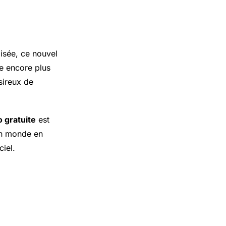
lisée, ce nouvel
re encore plus
sireux de
 gratuite
est
un monde en
ciel.