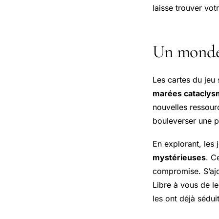
laisse trouver vot
Un monde 
Les cartes du jeu 
marées cataclys
nouvelles ressou
bouleverser une p
En explorant, les
mystérieuses
. C
compromise. S’ajo
Libre à vous de le
les ont déjà sédui