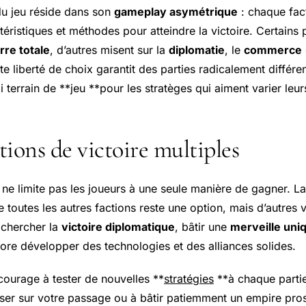
du jeu réside dans son
gameplay asymétrique
: chaque fac
éristiques et méthodes pour atteindre la victoire. Certains
rre totale
, d’autres misent sur la
diplomatie
, le
commerce
tte liberté de choix garantit des parties radicalement différe
 terrain de **jeu **pour les stratèges qui aiment varier leurs
ions de victoire multiples
ne limite pas les joueurs à une seule manière de gagner. L
de toutes les autres factions reste une option, mais d’autres 
 chercher la
victoire diplomatique
, bâtir une
merveille uni
core développer des technologies et des alliances solides.
courage à tester de nouvelles **
stratégies
**à chaque parti
aser sur votre passage ou à bâtir patiemment un empire pros