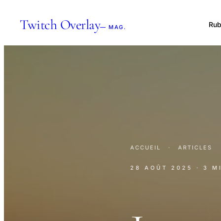
Twitch Overlay
Rub
— MAG.
ACCUEIL
·
ARTICLES
28 AOÛT 2025
· 3 M