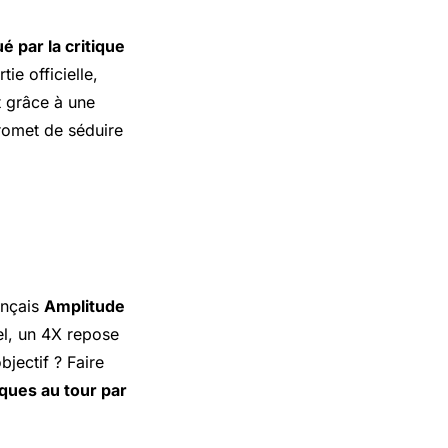
é par la critique
ie officielle,
t grâce à une
promet de séduire
ançais
Amplitude
el, un 4X repose
objectif ? Faire
ques au tour par