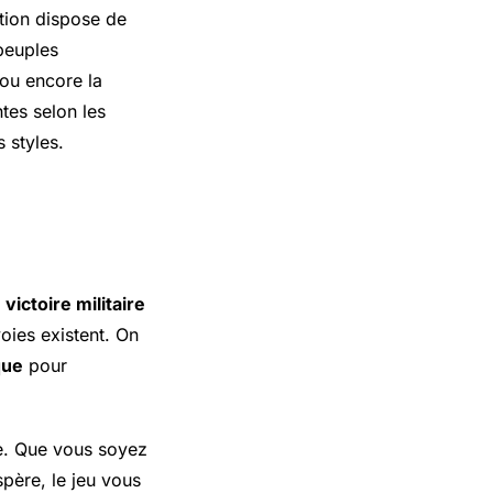
tion dispose de
 peuples
ou encore la
ntes selon les
 styles.
a
victoire militaire
voies existent. On
que
pour
e. Que vous soyez
père, le jeu vous