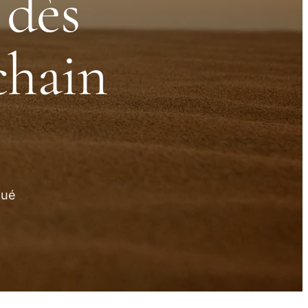
 dès
chain
lué