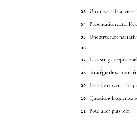
Un univers de science-f
03
Présentation détaillée 
04
Une structure narrativ
05
06
Le casting exceptionnel
07
Stratégie de sortie et é
08
Les enjeux scénaristiqu
09
Questions fréquentes s
10
Pour aller plus loin
11