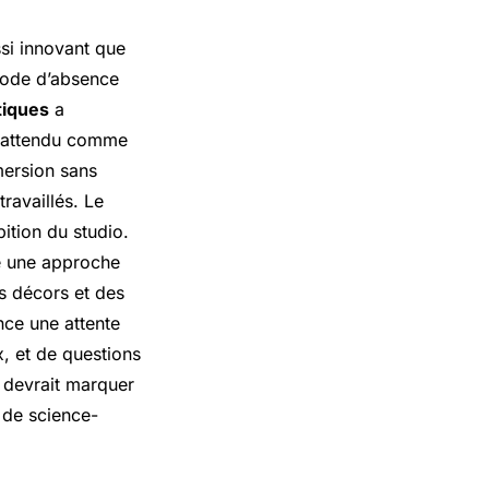
ssi innovant que
riode d’absence
tiques
a
, attendu comme
mersion sans
ravaillés. Le
ition du studio.
te une approche
s décors et des
nce une attente
x, et de questions
, devrait marquer
 de science-