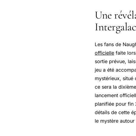
Une révéla
Intergalac
Les fans de Naugh
officielle
faite lor
sortie prévue, lai
jeu a été accompa
mystérieux, situé 
ce sera la dixièm
lancement officiel
planifiée pour fi
détails de cette é
le mystère autour