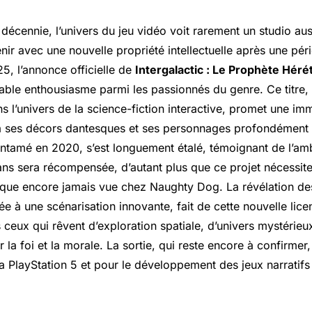
décennie, l’univers du jeu vidéo voit rarement un studio au
ir avec une nouvelle propriété intellectuelle après une pé
5, l’annonce officielle de
Intergalactic : Le Prophète Héré
able enthousiasme parmi les passionnés du genre. Ce titre
s l’univers de la science-fiction interactive, promet une im
 ses décors dantesques et ses personnages profondément t
tamé en 2020, s’est longuement étalé, témoignant de l’amb
ans sera récompensée, d’autant plus que ce projet nécessi
nique encore jamais vue chez Naughty Dog. La révélation de
 à une scénarisation innovante, fait de cette nouvelle lice
ceux qui rêvent d’exploration spatiale, d’univers mystérieu
 la foi et la morale. La sortie, qui reste encore à confirmer
la PlayStation 5 et pour le développement des jeux narratifs