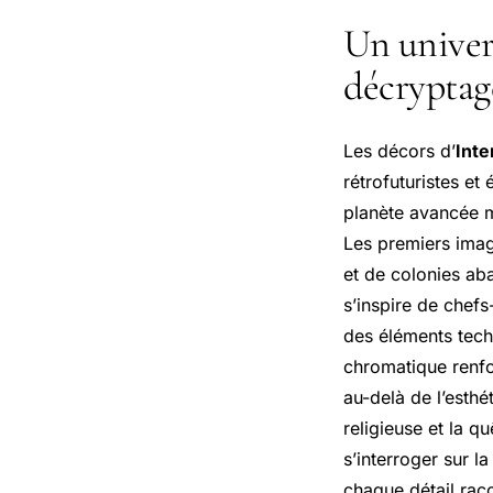
Un univers
décryptage
Les décors d’
Inte
rétrofuturistes et
planète avancée m
Les premiers imag
et de colonies ab
s’inspire de chef
des éléments techn
chromatique renfo
au-delà de l’esthé
religieuse et la q
s’interroger sur l
chaque détail raco