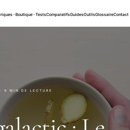
riques
Boutique
Tests
Comparatifs
Guides
Outils
Glossaire
Contact
· 9 MIN DE LECTURE
alactic : Le