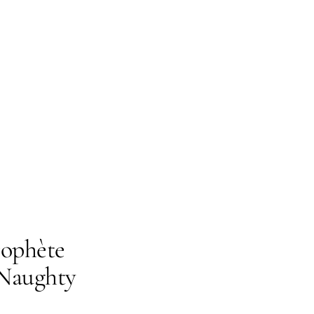
rophète
 Naughty