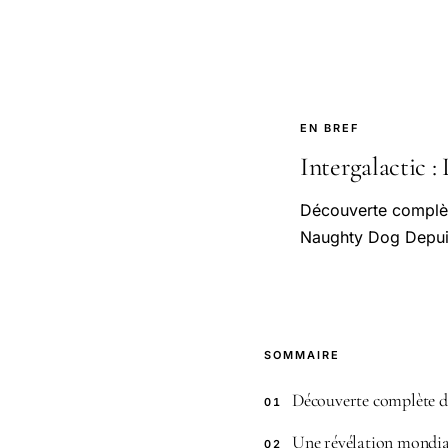
EN BREF
Intergalactic :
Découverte complète
Naughty Dog Depuis 
SOMMAIRE
Découverte complète d’
01
Une révélation mondial
02