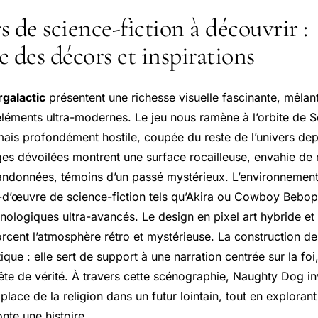
 de science-fiction à découvrir :
 des décors et inspirations
rgalactic
présentent une richesse visuelle fascinante, mêlant
 éléments ultra-modernes. Le jeu nous ramène à l’orbite de 
ais profondément hostile, coupée du reste de l’univers depu
es dévoilées montrent une surface rocailleuse, envahie de 
andonnées, témoins d’un passé mystérieux. L’environnemen
s-d’œuvre de science-fiction tels qu’Akira ou Cowboy Bebop,
ologiques ultra-avancés. Le design en pixel art hybride et 
rcent l’atmosphère rétro et mystérieuse. La construction de
tique : elle sert de support à une narration centrée sur la foi
uête de vérité. À travers cette scénographie, Naughty Dog inv
a place de la religion dans un futur lointain, tout en explora
nte une histoire.