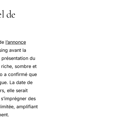
l de
 de
l’annonce
ing avant la
a présentation du
 riche, sombre et
dio a confirmé que
gue. La date de
, elle serait
 s’imprégner des
imitée, amplifiant
ment.