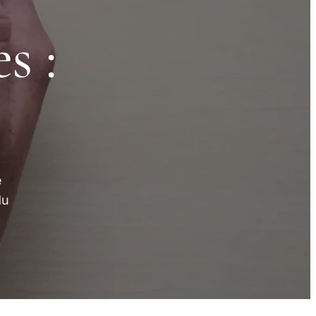
s :
e
du