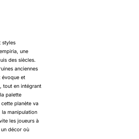
 styles
Sempiria, une
is des siècles.
ruines anciennes
t évoque et
 tout en intégrant
la palette
 cette planète va
, la manipulation
ite les joueurs à
nt un décor où