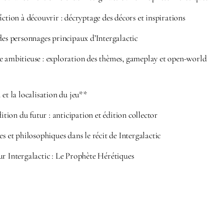
iction à découvrir : décryptage des décors et inspirations
des personnages principaux d’Intergalactic
e ambitieuse : exploration des thèmes, gameplay et open-world
 et la localisation du jeu**
dition du futur : anticipation et édition collector
es et philosophiques dans le récit de Intergalactic
ur Intergalactic : Le Prophète Hérétiques