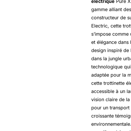
électrique
Pure X 
gamme alliant desi
constructeur de su
Electric, cette tro
s’impose comme un
et élégance dans 
design inspiré de 
dans la jungle ur
technologique qui
adaptée pour la m
cette trottinette 
accessible à un l
vision claire de 
pour un transport 
croissante témoign
environnementale. 