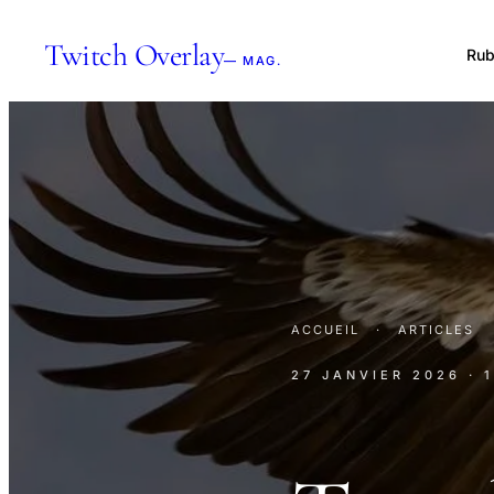
Twitch Overlay
Rub
— MAG.
ACCUEIL
·
ARTICLES
27 JANVIER 2026
· 