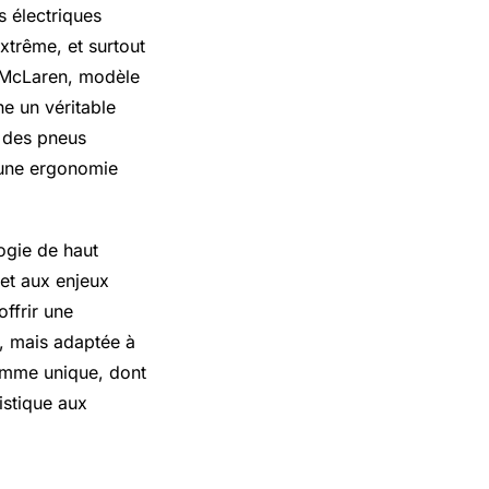
s électriques
xtrême, et surtout
 X McLaren, modèle
ne un véritable
 des pneus
 une ergonomie
ogie de haut
 et aux enjeux
ffrir une
n, mais adaptée à
amme unique, dont
istique aux