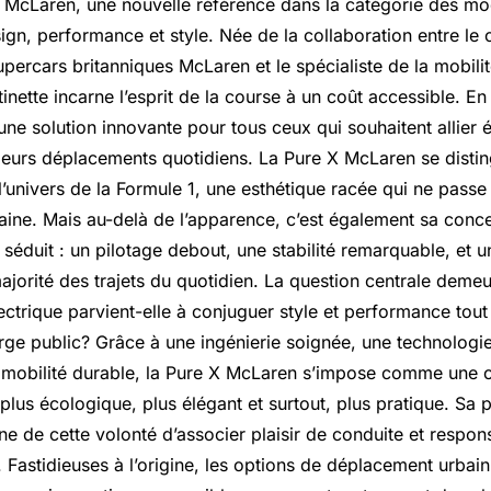
McLaren, une nouvelle référence dans la catégorie des mo
gn, performance et style. Née de la collaboration entre le 
percars britanniques McLaren et le spécialiste de la mobili
ttinette incarne l’esprit de la course à un coût accessible. En
e solution innovante pour tous ceux qui souhaitent allier éc
leurs déplacements quotidiens. La Pure X McLaren se disti
l’univers de la Formule 1, une esthétique racée qui ne pass
baine. Mais au-delà de l’apparence, c’est également sa conc
 séduit : un pilotage debout, une stabilité remarquable, et 
ajorité des trajets du quotidien. La question centrale dem
électrique parvient-elle à conjuguer style et performance tout
arge public? Grâce à une ingénierie soignée, une technologi
la mobilité durable, la Pure X McLaren s’impose comme une o
plus écologique, plus élégant et surtout, plus pratique. Sa 
e de cette volonté d’associer plaisir de conduite et respons
Fastidieuses à l’origine, les options de déplacement urbain