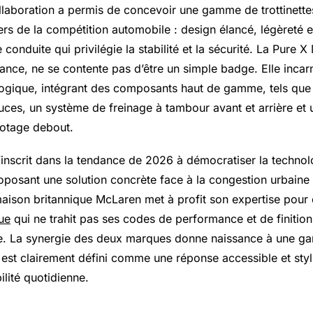
llaboration a permis de concevoir une gamme de trottinette
vers de la compétition automobile : design élancé, légèreté e
conduite qui privilégie la stabilité et la sécurité. La Pure
iance, ne se contente pas d’être un simple badge. Elle incar
ogique, intégrant des composants haut de gamme, tels que
uces, un système de freinage à tambour avant et arrière et
lotage debout.
inscrit dans la tendance de 2026 à démocratiser la technol
roposant une solution concrète face à la congestion urbaine
aison britannique McLaren met à profit son expertise pour o
que
qui ne trahit pas ses codes de performance et de finitio
ne. La synergie des deux marques donne naissance à une g
 est clairement défini comme une réponse accessible et styl
lité quotidienne.