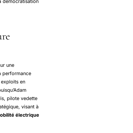
a démocratisation
ure
sur une
la performance
 exploits en
, puisqu’Adam
s, pilote vedette
atégique, visant à
obilité électrique