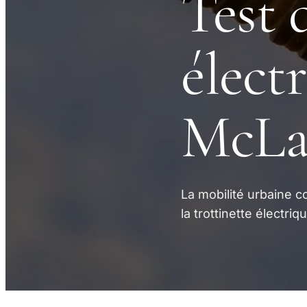
Test 
élect
McLa
La mobilité urbaine c
la trottinette électr