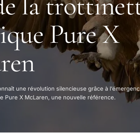
de la trottinet
rique Pure X
ren
onnaît une révolution silencieuse grâce à l’émergen
ique Pure X McLaren, une nouvelle référence.