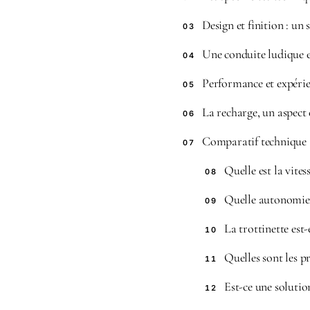
Design et finition : un
03
Une conduite ludique e
04
Performance et expérienc
05
La recharge, un aspect 
06
Comparatif technique :
07
Quelle est la vit
08
Quelle autonomie 
09
La trottinette est-
10
Quelles sont les p
11
Est-ce une solutio
12