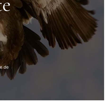
te
ce de