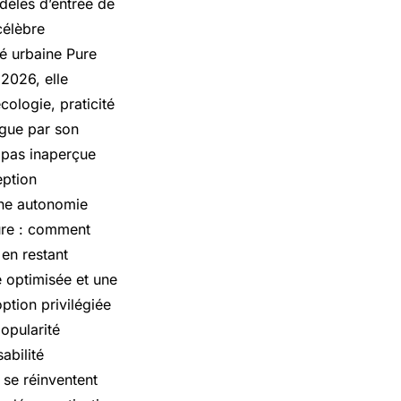
dèles d’entrée de
célèbre
té urbaine Pure
 2026, elle
ologie, praticité
ngue par son
e pas inaperçue
eption
une autonomie
eure : comment
 en restant
e optimisée et une
ption privilégiée
popularité
abilité
 se réinventent