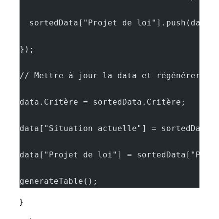
  sortedData["Projet de loi"].push(data[
});
// Mettre à jour la data et régénérer le
data.Critère = sortedData.Critère;
data["Situation actuelle"] = sortedData[
data["Projet de loi"] = sortedData["Proj
generateTable();
}