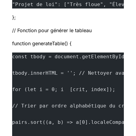
"Projet de loi": ["Très floue", "Élevé",
};
// Fonction pour générer le tableau
function generateTable() {
const tbody = document.getElementById('t
tbody.innerHTML = ''; // Nettoyer avant 
for (let i = 0; i  [crit, index]);
// Trier par ordre alphabétique du critè
pairs.sort((a, b) => a[0].localeCompare(