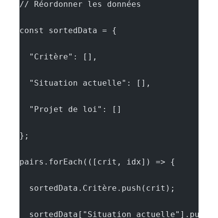
// Réordonner les données
const sortedData = {
  "Critère": [],
  "Situation actuelle": [],
  "Projet de loi": []
};
pairs.forEach(([crit, idx]) => {
  sortedData.Critère.push(crit);
  sortedData["Situation actuelle"].push(