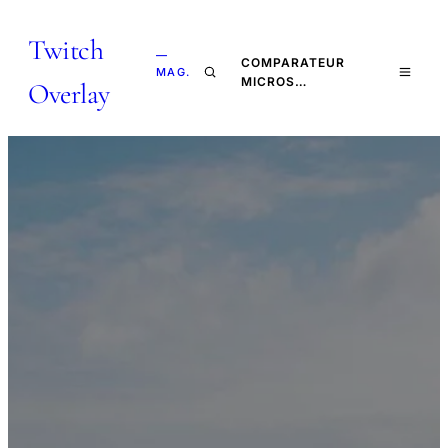
Twitch
—
COMPARATEUR
MAG.
MICROS…
Overlay