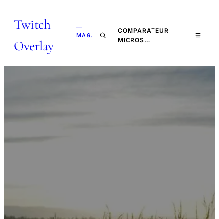
Twitch
—
COMPARATEUR
MAG.
MICROS…
Overlay