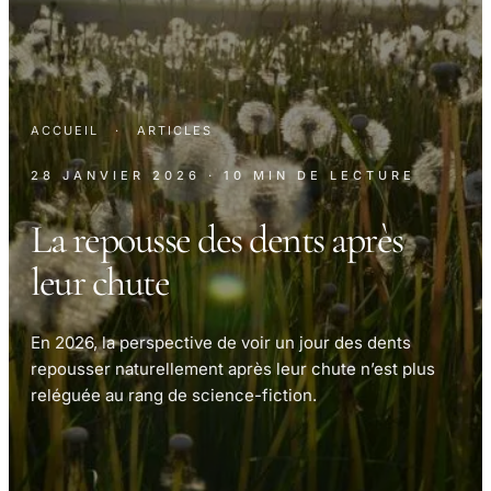
ACCUEIL
·
ARTICLES
28 JANVIER 2026
· 10 MIN DE LECTURE
La repousse des dents après
leur chute
En 2026, la perspective de voir un jour des dents
repousser naturellement après leur chute n’est plus
reléguée au rang de science-fiction.