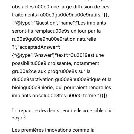
obstacles u00e0 une large diffusion de ces
traitements ru00e9gu00e9nu00e9ratifs.”}},
{“@type”:“Question”,“name”:“Les implants
seront-ils remplacu00e9s un jour par la
ru00e9gu00e9nu00e9ration naturelle
?”,“acceptedAnswer”:
{“@type”:“Answer”,“text”:“Cu2019est une
possibilitu00e9 croissante, notamment
gru00e2ce aux progru00e8s sur la
du00e9sactivation gu00e9nu00e9tique et la
bioingu00e9nierie, qui pourraient rendre les
implants obsolu00e8tes u00e0 terme.”}}]}
La repousse des dents sera-t-elle accessible d’ici
2030 ?
Les premières innovations comme la