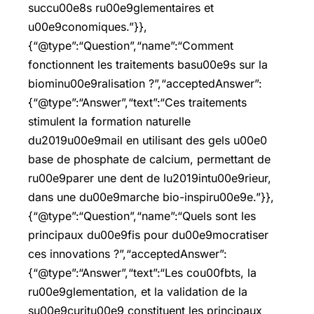
succu00e8s ru00e9glementaires et
u00e9conomiques.”}},
{“@type”:“Question”,“name”:“Comment
fonctionnent les traitements basu00e9s sur la
biominu00e9ralisation ?”,“acceptedAnswer”:
{“@type”:“Answer”,“text”:“Ces traitements
stimulent la formation naturelle
du2019u00e9mail en utilisant des gels u00e0
base de phosphate de calcium, permettant de
ru00e9parer une dent de lu2019intu00e9rieur,
dans une du00e9marche bio-inspiru00e9e.”}},
{“@type”:“Question”,“name”:“Quels sont les
principaux du00e9fis pour du00e9mocratiser
ces innovations ?”,“acceptedAnswer”:
{“@type”:“Answer”,“text”:“Les cou00fbts, la
ru00e9glementation, et la validation de la
su00e9curitu00e9 constituent les principaux